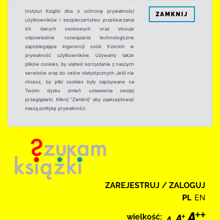
Instytut Książki dba o ochronę prywatności
ZAMKNIJ
użytkowników i bezpieczeństwo przetwarzania
ich danych osobowych oraz stosuje
odpowiednie rozwiązania technologiczne
zapobiegające ingerencji osób trzecich w
prywatność użytkowników. Używamy także
plików cookies, by ułatwić korzystanie z naszych
serwisów oraz do celów statystycznych.Jeśli nie
chcesz, by pliki cookies były zapisywane na
Twoim dysku zmień ustawienia swojej
przeglądarki. Kliknij "Zamknij" aby zaakceptować
naszą politykę prywatności.
ZAREJESTRUJ / ZALOGUJ
PL
EN
wielkość: