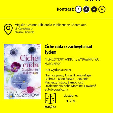
kontrast:
Miejsko-Gminna Biblioteka Publiczna w Chorzelach
ul. Ogrodowa 7
06-330 Chorzele
Ciche cuda : z zachwytu nad
życiem
NIEMCZYNOW, ANNA H., WYDAWNICTWO
MARGINESY
Rok wydania: 2023.
Niemczynow, Anna H., Anoreksja,
Bulimia, Dzieciństwo, Leczenie,
Macierzyństwo, Samotność,
Uzależnienia behawioralne, Powieść
autobiograficzna
dostępne:
1 z 1