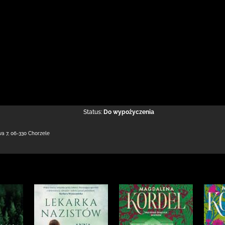
Status:
Do wypożyczenia
wa 7
,
06-330 Chorzele