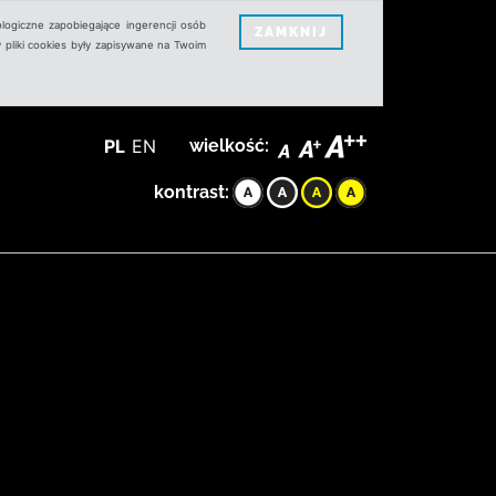
logiczne zapobiegające ingerencji osób
ZAMKNIJ
 pliki cookies były zapisywane na Twoim
PL
EN
wielkość:
kontrast: