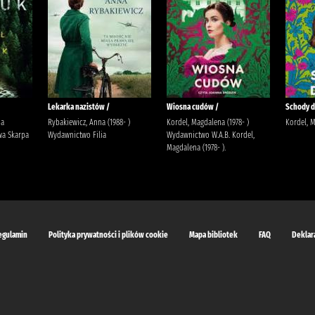
Lekarka nazistów /
Wiosna cudów /
Schody do
ja
Rybakiewicz, Anna (1988- )
Kordel, Magdalena (1978- )
Kordel, 
a Skarpa
Wydawnictwo Filia
Wydawnictwo W.A.B. Kordel,
Magdalena (1978- ).
egulamin
Polityka prywatności i plików cookie
Mapa bibliotek
FAQ
Deklar