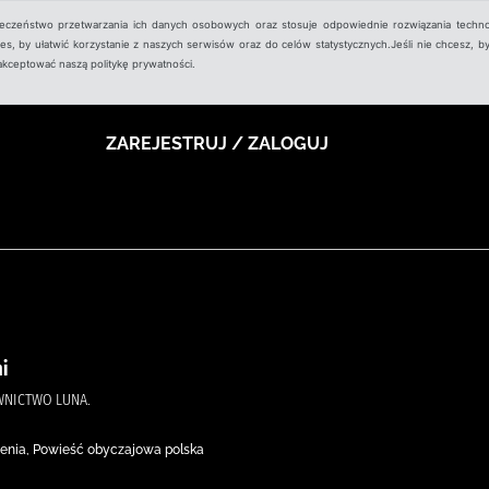
ieczeństwo przetwarzania ich danych osobowych oraz stosuje odpowiednie rozwiązania techno
, by ułatwić korzystanie z naszych serwisów oraz do celów statystycznych.Jeśli nie chcesz, by
aakceptować naszą politykę prywatności.
ZAREJESTRUJ / ZALOGUJ
i
WNICTWO LUNA.
enia, Powieść obyczajowa polska