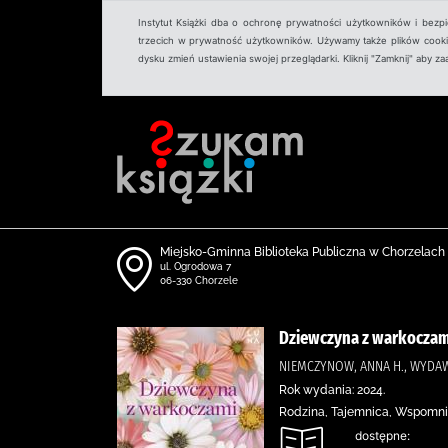
Instytut Książki dba o ochronę prywatności użytkowników i bezp
trzecich w prywatność użytkowników. Używamy także plików cookies
dysku zmień ustawienia swojej przeglądarki. Kliknij "Zamknij" aby z
Miejsko-Gminna Biblioteka Publiczna w Chorzelach
ul. Ogrodowa 7
06-330 Chorzele
Dziewczyna z warkoczam
NIEMCZYNOW, ANNA H., WYDA
Rok wydania: 2024.
Rodzina, Tajemnica, Wspomni
dostępne: