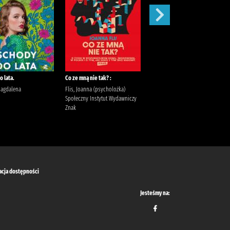
 lata.
Co ze mną nie tak? :
Szepty jesieni /
Magdalena
Flis, Joanna (psycholożka)
Kordel, Magdalena (1978- )
Społeczny Instytut Wydawniczy
Wydawnictwo W.A.B. Kordel,
Znak
Magdalena (1978- ).
acja dostępności
Jesteśmy na: