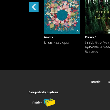
Sekret sióstr /
Przędza :
Pomruk /
Berry, Lucinda Wyrwińska,
Barbaro, Natalia Agora
Śmielak, Michał Agenc
Klaudia Wydawnictwo Filia
Wydawniczo-Reklamow
Warszawska
Kontakt
R
Dane pochodzą z systemu: