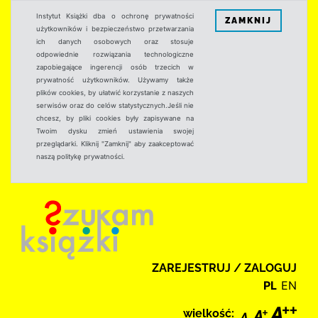
Instytut Książki dba o ochronę prywatności
ZAMKNIJ
użytkowników i bezpieczeństwo przetwarzania
ich danych osobowych oraz stosuje
odpowiednie rozwiązania technologiczne
zapobiegające ingerencji osób trzecich w
prywatność użytkowników. Używamy także
plików cookies, by ułatwić korzystanie z naszych
serwisów oraz do celów statystycznych.Jeśli nie
chcesz, by pliki cookies były zapisywane na
Twoim dysku zmień ustawienia swojej
przeglądarki. Kliknij "Zamknij" aby zaakceptować
naszą politykę prywatności.
ZAREJESTRUJ / ZALOGUJ
PL
EN
wielkość: