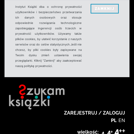
Instytut Książki dba o ochronę prywatności
ZAMKNIJ
użytkowników i bezpieczeństwo przetwarzania
ich danych osobowych oraz stosuje
odpowiednie rozwiązania technologiczne
zapobiegające ingerencji osób trzecich w
prywatność użytkowników. Używamy także
plików cookies, by ułatwić korzystanie z naszych
serwisów oraz do celów statystycznych.Jeśli nie
chcesz, by pliki cookies były zapisywane na
Twoim dysku zmień ustawienia swojej
przeglądarki. Kliknij "Zamknij" aby zaakceptować
naszą politykę prywatności.
ZAREJESTRUJ / ZALOGUJ
PL
EN
wielkość: