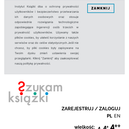
Instytut Książki dba o ochronę prywatności
ZAMKNIJ
użytkowników i bezpieczeństwo przetwarzania
ich danych osobowych oraz stosuje
odpowiednie rozwiązania technologiczne
zapobiegające ingerencji osób trzecich w
prywatność użytkowników. Używamy także
plików cookies, by ułatwić korzystanie z naszych
serwisów oraz do celów statystycznych.Jeśli nie
chcesz, by pliki cookies były zapisywane na
Twoim dysku zmień ustawienia swojej
przeglądarki. Kliknij "Zamknij" aby zaakceptować
naszą politykę prywatności.
ZAREJESTRUJ / ZALOGUJ
PL
EN
wielkość: