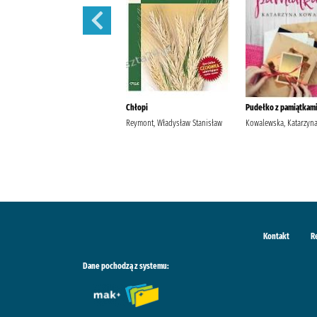
Szantaż /
Chłopi
Pudełko z pamiątkami
Michalak, Katarzyna
Reymont, Władysław Stanisław
Kowalewska, Katarzyn
Kontakt
R
Dane pochodzą z systemu: