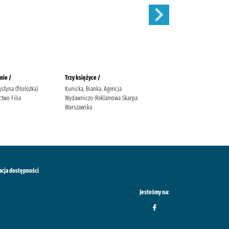
nie /
Trzy księżyce /
Zaręczyny /
ystyna (filolożka)
Kunicka, Bianka. Agencja
Mirek, Krystyna
two Filia
Wydawniczo-Reklamowa Skarpa
Warszawska
acja dostępności
Jesteśmy na: