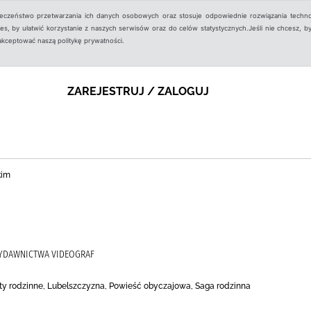
ieczeństwo przetwarzania ich danych osobowych oraz stosuje odpowiednie rozwiązania techno
, by ułatwić korzystanie z naszych serwisów oraz do celów statystycznych.Jeśli nie chcesz, by
aakceptować naszą politykę prywatności.
ZAREJESTRUJ / ZALOGUJ
kim
WYDAWNICTWA VIDEOGRAF
ety rodzinne, Lubelszczyzna, Powieść obyczajowa, Saga rodzinna