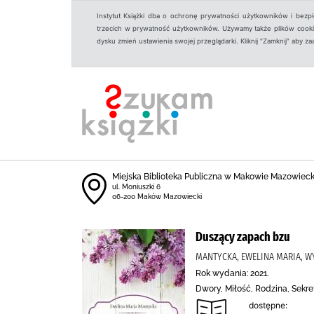
Instytut Książki dba o ochronę prywatności użytkowników i bezp
trzecich w prywatność użytkowników. Używamy także plików cookies
dysku zmień ustawienia swojej przeglądarki. Kliknij "Zamknij" aby z
Miejska Biblioteka Publiczna w Makowie Mazowiec
ul. Moniuszki 6
06-200 Maków Mazowiecki
Duszący zapach bzu
MANTYCKA, EWELINA MARIA, 
Rok wydania: 2021.
Dwory, Miłość, Rodzina, Sekr
dostępne: