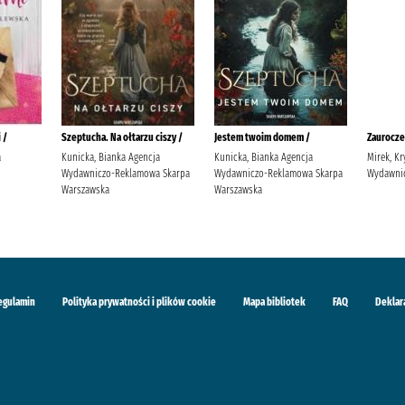
 /
Szeptucha. Na ołtarzu ciszy /
Jestem twoim domem /
Zaurocze
a
Kunicka, Bianka Agencja
Kunicka, Bianka Agencja
Mirek, Kr
Wydawniczo-Reklamowa Skarpa
Wydawniczo-Reklamowa Skarpa
Wydawnic
Warszawska
Warszawska
egulamin
Polityka prywatności i plików cookie
Mapa bibliotek
FAQ
Deklar