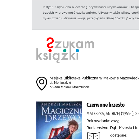
Instytut Książki dba o ochronę prywatności użytkowników i bezp
trzecich w prywatność użytkowników. Używamy także plików cookies
dysku zmień ustawienia swojej przeglądarki. Kliknij "Zamknij" aby z
Miejska Biblioteka Publiczna w Makowie Mazowiec
ul. Moniuszki 6
06-200 Maków Mazowiecki
Czerwone krzesło
MALESZKA, ANDRZEJ (1955- ), 
Rok wydania: 2023.
Rodzeństwo, Dąb, Krzesła i fo
dostępne: