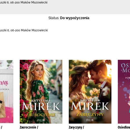
uszki 6
,
06-200 Maków Mazowiecki
Status:
Do wypożyczenia
uszki 6
,
06-200 Maków Mazowiecki
 /
Zauroczenie /
Zaręczyny /
Osiedlow