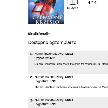
4 z 4
Więcej informacji
Dostępne egzemplarze
1.
Numer inwentarzowy:
94274
Sygnatura:
II/Pf
Miejska Biblioteka Publiczna w Makowie Mazowieckim
,
ul. Moni
2.
Numer inwentarzowy:
94273
Sygnatura:
II/Pf
Miejska Biblioteka Publiczna w Makowie Mazowieckim
,
ul. Moni
3.
Numer inwentarzowy:
94276
Sygnatura:
II/Pf