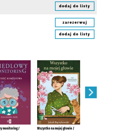
dodaj do listy
zarezerwuj
dodaj do listy
y monitoring /
Wszystko na mojej głowie /
Ostatni taniec /