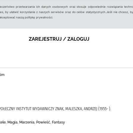
ieczeństwo przetwarzania ich danych osobowych oraz stosuje odpowiednie rozwiązania techno
, by ułatwić korzystanie z naszych serwisów oraz do celów statystycznych.Jeśli nie chcesz, by
aakceptować naszą politykę prywatności.
ZAREJESTRUJ / ZALOGUJ
kim
SPOŁECZNY INSTYTUT WYDAWNICZY ZNAK, MALESZKA, ANDRZEJ (1955- ).
tele, Magia, Marzenia, Powieść, Fantasy