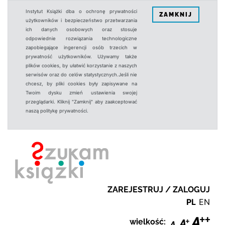
Instytut Książki dba o ochronę prywatności
ZAMKNIJ
użytkowników i bezpieczeństwo przetwarzania
ich danych osobowych oraz stosuje
odpowiednie rozwiązania technologiczne
zapobiegające ingerencji osób trzecich w
prywatność użytkowników. Używamy także
plików cookies, by ułatwić korzystanie z naszych
serwisów oraz do celów statystycznych.Jeśli nie
chcesz, by pliki cookies były zapisywane na
Twoim dysku zmień ustawienia swojej
przeglądarki. Kliknij "Zamknij" aby zaakceptować
naszą politykę prywatności.
ZAREJESTRUJ / ZALOGUJ
PL
EN
wielkość: