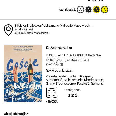
kontrast:
Miejska Biblioteka Publiczna w Makowie Mazowieckim
ul. Moniuszki 6
06-200 Maków Mazowiecki
Goście weselni
ESPACH, ALISON, MAKARUK, KATARZYNA
TŁUMACZENIE, WYDAWNICTWO
POZNAŃSKIE
Rok wydania: 2025.
Kobieta, Podróżnictwo, Przyjaźń,
Samotność, Ślub i wesele, Rhode Island
(Stany Zjednoczone), Powieść, Romans
dostępne:
1 z 1
Więcej informacji