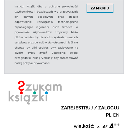
Instytut Książki dba o ochronę prywatności
ZAMKNIJ
użytkowników i bezpieczeństwo przetwarzania
ich danych osobowych oraz stosuje
odpowiednie rozwiązania technologiczne
zapobiegające ingerencji osób trzecich w
prywatność użytkowników. Używamy także
plików cookies, by ułatwić korzystanie z naszych
serwisów oraz do celów statystycznych.Jeśli nie
chcesz, by pliki cookies były zapisywane na
Twoim dysku zmień ustawienia swojej
przeglądarki. Kliknij "Zamknij" aby zaakceptować
naszą politykę prywatności.
ZAREJESTRUJ / ZALOGUJ
PL
EN
wielkość: