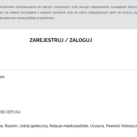
ieczeństwo przetwarzania ich danych osobowych oraz stosuje odpowiednie rozwiązania techno
, by ułatwić korzystanie z naszych serwisów oraz do celów statystycznych.Jeśli nie chcesz, by
aakceptować naszą politykę prywatności.
ZAREJESTRUJ / ZALOGUJ
kim
TWO REPLIKA
a, Rasizm, Ustrój społeczny, Relacje międzyludzkie, Uczucia, Powieść history