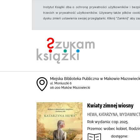
Instytut Książki dba o ochronę prywatności użytkowników i bezp
trzecich w prywatność użytkowników. Używamy także plików cookies
dysku zmień ustawienia swojej przeglądarki. Kliknij "Zamknij" aby z
Miejska Biblioteka Publiczna w Makowie Mazowiec
ul. Moniuszki 6
06-200 Maków Mazowiecki
Kwiaty zimnej wiosny
HEWA, KATARZYNA, WYDAWNIC
Rok wydania: cop. 2025.
Przemoc wobec kobiet, Rodzin
dostępne: