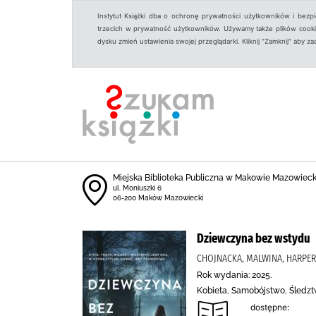
Instytut Książki dba o ochronę prywatności użytkowników i bezp
trzecich w prywatność użytkowników. Używamy także plików cookies
dysku zmień ustawienia swojej przeglądarki. Kliknij "Zamknij" aby z
Miejska Biblioteka Publiczna w Makowie Mazowiec
ul. Moniuszki 6
06-200 Maków Mazowiecki
Dziewczyna bez wstydu
CHOJNACKA, MALWINA, HARPER
Rok wydania: 2025.
Kobieta, Samobójstwo, Śledzt
dostępne: