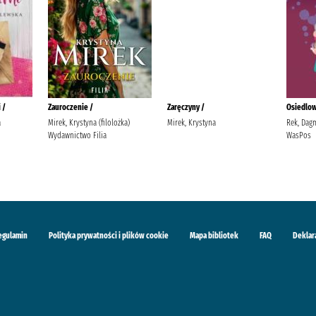
 /
Zauroczenie /
Zaręczyny /
Osiedlow
a
Mirek, Krystyna (filolożka)
Mirek, Krystyna
Rek, Dag
Wydawnictwo Filia
WasPos
egulamin
Polityka prywatności i plików cookie
Mapa bibliotek
FAQ
Deklar