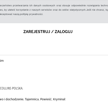
ieczeństwo przetwarzania ich danych osobowych oraz stosuje odpowiednie rozwiązania techno
, by ułatwić korzystanie z naszych serwisów oraz do celów statystycznych.Jeśli nie chcesz, by
aakceptować naszą politykę prywatności.
ZAREJESTRUJ / ZALOGUJ
kim
COLLINS POLSKA.
wo i dochodzenie, Tajemnica, Powieść, Kryminał