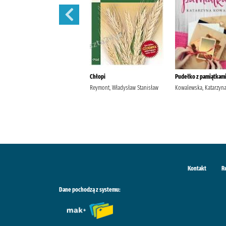
Szantaż /
Chłopi
Pudełko z pamiątkami
Michalak, Katarzyna
Reymont, Władysław Stanisław
Kowalewska, Katarzyn
Kontakt
R
Dane pochodzą z systemu: