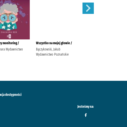
y monitoring /
Wszystko na mojej głowie /
Ostatni taniec /
mara Wydawnictwo
Bączykowski, Jakub
Wicijowski, Rafał (1988- )
Wydawnictwo Poznańskie
acja dostępności
Jesteśmy na: