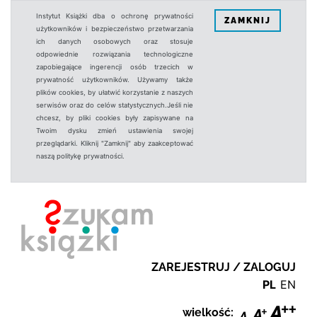
Instytut Książki dba o ochronę prywatności
ZAMKNIJ
użytkowników i bezpieczeństwo przetwarzania
ich danych osobowych oraz stosuje
odpowiednie rozwiązania technologiczne
zapobiegające ingerencji osób trzecich w
prywatność użytkowników. Używamy także
plików cookies, by ułatwić korzystanie z naszych
serwisów oraz do celów statystycznych.Jeśli nie
chcesz, by pliki cookies były zapisywane na
Twoim dysku zmień ustawienia swojej
przeglądarki. Kliknij "Zamknij" aby zaakceptować
naszą politykę prywatności.
ZAREJESTRUJ / ZALOGUJ
PL
EN
wielkość: