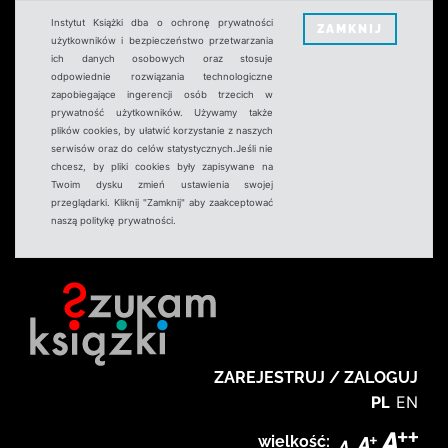
Instytut Książki dba o ochronę prywatności
ZAMKNIJ
użytkowników i bezpieczeństwo przetwarzania
ich danych osobowych oraz stosuje
odpowiednie rozwiązania technologiczne
zapobiegające ingerencji osób trzecich w
prywatność użytkowników. Używamy także
plików cookies, by ułatwić korzystanie z naszych
serwisów oraz do celów statystycznych.Jeśli nie
chcesz, by pliki cookies były zapisywane na
Twoim dysku zmień ustawienia swojej
przeglądarki. Kliknij "Zamknij" aby zaakceptować
naszą politykę prywatności.
ZAREJESTRUJ / ZALOGUJ
PL
EN
wielkość: