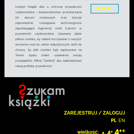
Instytut Książki dba o ochronę prywatności
ZAMKNIJ
użytkowników i bezpieczeństwo przetwarzania
ich danych osobowych oraz stosuje
odpowiednie rozwiązania technologiczne
zapobiegające ingerencji osób trzecich w
prywatność użytkowników. Używamy także
plików cookies, by ułatwić korzystanie z naszych
serwisów oraz do celów statystycznych.Jeśli nie
chcesz, by pliki cookies były zapisywane na
Twoim dysku zmień ustawienia swojej
przeglądarki. Kliknij "Zamknij" aby zaakceptować
naszą politykę prywatności.
ZAREJESTRUJ / ZALOGUJ
PL
EN
wielkość: