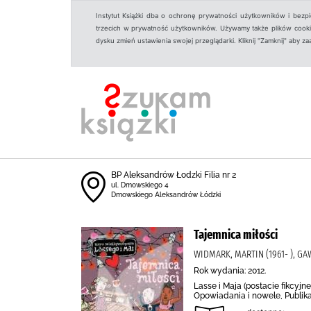
Instytut Książki dba o ochronę prywatności użytkowników i bezp
trzecich w prywatność użytkowników. Używamy także plików cookies
dysku zmień ustawienia swojej przeglądarki. Kliknij "Zamknij" aby z
BP Aleksandrów Łodzki Filia nr 2
ul. Dmowskiego 4
Dmowskiego Aleksandrów Łódzki
Tajemnica miłości
WIDMARK, MARTIN (1961- ), GA
Rok wydania: 2012.
Lasse i Maja (postacie fikcyj
Opowiadania i nowele, Publik