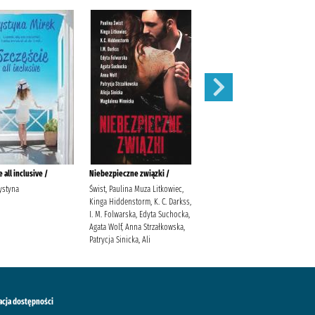
 all inclusive /
Niebezpieczne związki /
Pozwól odejść /
ystyna
Świst, Paulina Muza Litkowiec,
Hannah, Kristin (1960- )
Kinga Hiddenstorm, K. C. Darkss,
Kuczyńska-Szymala, Daria
I. M. Folwarska, Edyta Suchocka,
Agata Wolf, Anna Strzałkowska,
Patrycja Sinicka, Ali
acja dostępności