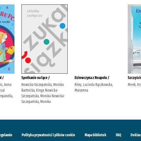
l /
Spotkanie na łące /
Dziewczyna z Neapolu /
Szczęście
lis, Anna
Nowicka-Szczepańska, Monika
Riley, Lucinda Rączkowska,
Mirek, Kr
sal
Bartnicka, Kinga Nowicka-
Marzenna
mpanella,
Szczepańska, Monika Nowicka-
Szczepańska, Monika
egulamin
Polityka prywatności i plików cookie
Mapa bibliotek
FAQ
Deklar