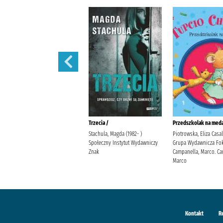
Polowanie na motyle /
Trzecia /
Przedszkolak na meda
Mirek, Krystyna Burda
Stachula, Magda (1982- )
Piotrowska, Eliza Casa
Publishing Polska
Społeczny Instytut Wydawniczy
Grupa Wydawnicza Fok
Znak
Campanella, Marco. Ca
Marco
Kontakt
R