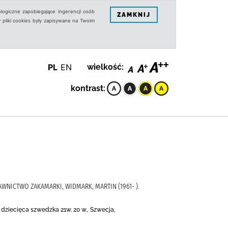
logiczne zapobiegające ingerencji osób
ZAMKNIJ
 pliki cookies były zapisywane na Twoim
PL
EN
wielkość:
kontrast:
YDAWNICTWO ZAKAMARKI, WIDMARK, MARTIN (1961- ).
a dziecięca szwedzka 21w. 20 w., Szwecja,