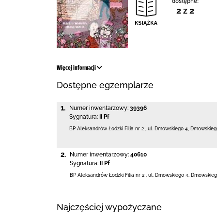
dostępne:
2 z 2
Więcej informacji
Dostępne egzemplarze
1.
Numer inwentarzowy:
39396
Sygnatura:
II Pf
BP Aleksandrów Łodzki Filia nr 2
,
ul. Dmowskiego 4
,
Dmowskiego
2.
Numer inwentarzowy:
40610
Sygnatura:
II Pf
BP Aleksandrów Łodzki Filia nr 2
,
ul. Dmowskiego 4
,
Dmowskieg
Najczęściej wypożyczane