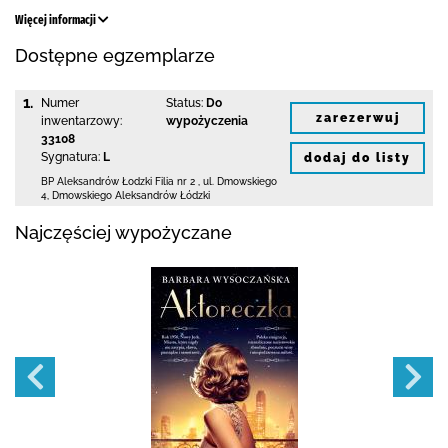
Więcej informacji
Dostępne egzemplarze
1.
Numer
Status:
Do
zarezerwuj
inwentarzowy:
wypożyczenia
33108
Sygnatura:
L
dodaj do listy
BP Aleksandrów Łodzki Filia nr 2
,
ul. Dmowskiego
4
,
Dmowskiego Aleksandrów Łódzki
Najczęściej wypożyczane