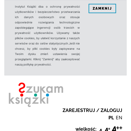
Instytut Książki dba o ochronę prywatności
ZAMKNIJ
użytkowników i bezpieczeństwo przetwarzania
ich danych osobowych oraz stosuje
odpowiednie rozwiązania technologiczne
zapobiegające ingerencji osób trzecich w
prywatność użytkowników. Używamy także
plików cookies, by ułatwić korzystanie z naszych
serwisów oraz do celów statystycznych.Jeśli nie
chcesz, by pliki cookies były zapisywane na
Twoim dysku zmień ustawienia swojej
przeglądarki. Kliknij "Zamknij" aby zaakceptować
naszą politykę prywatności.
ZAREJESTRUJ / ZALOGUJ
PL
EN
wielkość: