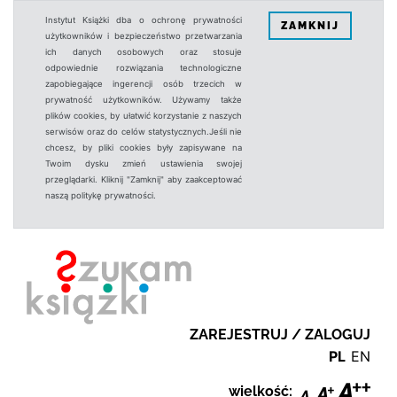
Instytut Książki dba o ochronę prywatności
ZAMKNIJ
użytkowników i bezpieczeństwo przetwarzania
ich danych osobowych oraz stosuje
odpowiednie rozwiązania technologiczne
zapobiegające ingerencji osób trzecich w
prywatność użytkowników. Używamy także
plików cookies, by ułatwić korzystanie z naszych
serwisów oraz do celów statystycznych.Jeśli nie
chcesz, by pliki cookies były zapisywane na
Twoim dysku zmień ustawienia swojej
przeglądarki. Kliknij "Zamknij" aby zaakceptować
naszą politykę prywatności.
ZAREJESTRUJ / ZALOGUJ
PL
EN
wielkość: