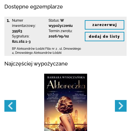
Dostępne egzemplarze
1.
Numer
Status:
W
zarezerwuj
inwentarzowy:
wypożyczeniu
39563
Termin zwrotu:
Sygnatura:
2026/09/02
dodaj do listy
821.162.1-3
BP Aleksandrów Łodzki Filia nr 2
,
ul. Dmowskiego
4
,
Dmowskiego Aleksandrów Łódzki
Najczęściej wypożyczane