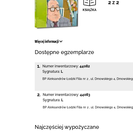
2 z 2
Więcej informacji
Dostępne egzemplarze
1.
Numer inwentarzowy:
44082
Sygnatura:
L
BP Aleksandrów Łodzki Filia nr 2
,
ul. Dmowskiego 4
,
Dmowskiego
2.
Numer inwentarzowy:
44083
Sygnatura:
L
BP Aleksandrów Łodzki Filia nr 2
,
ul. Dmowskiego 4
,
Dmowskieg
Najczęściej wypożyczane