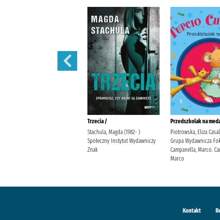
Polowanie na motyle /
Trzecia /
Przedszkolak na meda
Mirek, Krystyna Burda
Stachula, Magda (1982- )
Piotrowska, Eliza Casa
Publishing Polska
Społeczny Instytut Wydawniczy
Grupa Wydawnicza Fok
Znak
Campanella, Marco. Ca
Marco
Kontakt
R