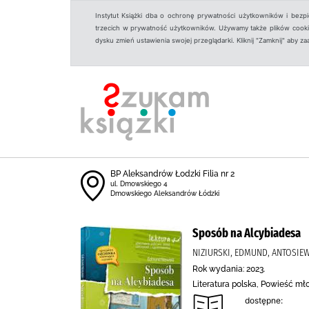
Instytut Książki dba o ochronę prywatności użytkowników i bezp
trzecich w prywatność użytkowników. Używamy także plików cookies
dysku zmień ustawienia swojej przeglądarki. Kliknij "Zamknij" aby z
BP Aleksandrów Łodzki Filia nr 2
ul. Dmowskiego 4
Dmowskiego Aleksandrów Łódzki
Sposób na Alcybiadesa
NIZIURSKI, EDMUND, ANTOSIE
Rok wydania: 2023.
Literatura polska, Powieść m
dostępne: