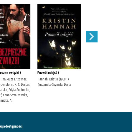
eczne związki /
Pozwól odejść /
Łabędź /
ulina Muza Litkowiec,
Hannah, Kristin (1960- )
Trojanowska, Sylwia
denstorm, K. C. Darkss,
Kuczyńska-Szymala, Daria
warska, Edyta Suchocka,
f, Anna Strzałkowska,
inicka, Ali
acja dostępności