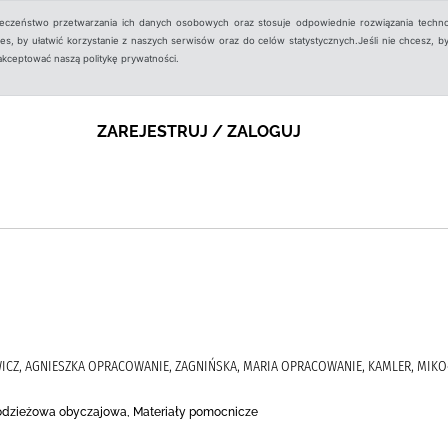
ieczeństwo przetwarzania ich danych osobowych oraz stosuje odpowiednie rozwiązania techno
, by ułatwić korzystanie z naszych serwisów oraz do celów statystycznych.Jeśli nie chcesz, by
aakceptować naszą politykę prywatności.
ZAREJESTRUJ / ZALOGUJ
WICZ, AGNIESZKA OPRACOWANIE, ZAGNIŃSKA, MARIA OPRACOWANIE, KAMLER, MIKOŁ
łodzieżowa obyczajowa, Materiały pomocnicze