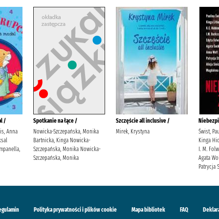
l /
Spotkanie na łące /
Szczęście all inclusive /
Niebezpi
lis, Anna
Nowicka-Szczepańska, Monika
Mirek, Krystyna
Świst, Pa
sal
Bartnicka, Kinga Nowicka-
Kinga Hid
mpanella,
Szczepańska, Monika Nowicka-
I. M. Fol
Szczepańska, Monika
Agata Wol
Patrycja S
egulamin
Polityka prywatności i plików cookie
Mapa bibliotek
FAQ
Deklar