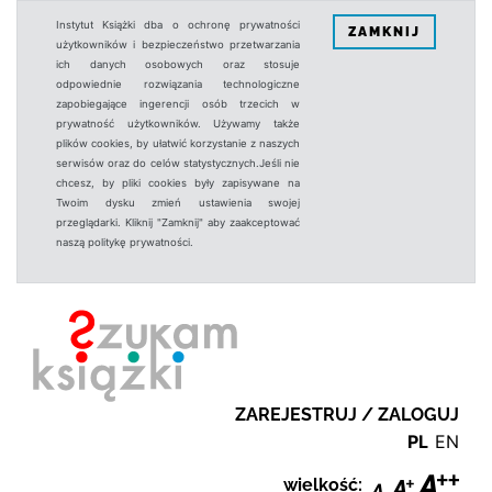
Instytut Książki dba o ochronę prywatności
ZAMKNIJ
użytkowników i bezpieczeństwo przetwarzania
ich danych osobowych oraz stosuje
odpowiednie rozwiązania technologiczne
zapobiegające ingerencji osób trzecich w
prywatność użytkowników. Używamy także
plików cookies, by ułatwić korzystanie z naszych
serwisów oraz do celów statystycznych.Jeśli nie
chcesz, by pliki cookies były zapisywane na
Twoim dysku zmień ustawienia swojej
przeglądarki. Kliknij "Zamknij" aby zaakceptować
naszą politykę prywatności.
ZAREJESTRUJ / ZALOGUJ
PL
EN
wielkość: