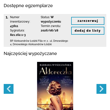
Dostępne egzemplarze
1.
Numer
Status:
W
zarezerwuj
inwentarzowy:
wypożyczeniu
43611
Termin zwrotu:
Sygnatura:
2026/08/28
dodaj do listy
821.162.1-3
BP Aleksandrów Łodzki Filia nr 2
,
ul. Dmowskiego
4
,
Dmowskiego Aleksandrów Łódzki
Najczęściej wypożyczane