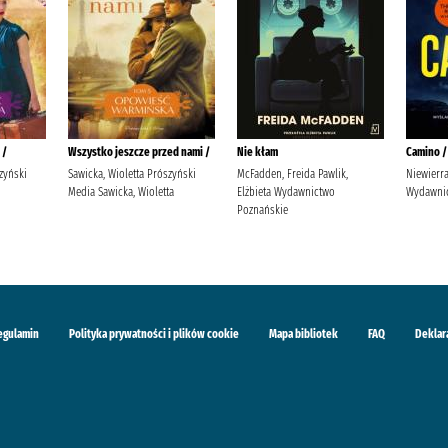
 /
Wszystko jeszcze przed nami /
Nie kłam
Camino /
zyński
Sawicka, Wioletta Prószyński
McFadden, Freida Pawlik,
Niewierra
Media Sawicka, Wioletta
Elżbieta Wydawnictwo
Wydawnic
Poznańskie
egulamin
Polityka prywatności i plików cookie
Mapa bibliotek
FAQ
Deklar