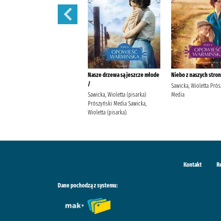
Ocali nas miłość /
Nasze drzewa są jeszcze młode
Niebo z naszych stron
/
Sawicka, Wioletta (pisarka)
Sawicka, Wioletta Prós
Prószyński Media Sawicka,
Sawicka, Wioletta (pisarka)
Media
Wioletta (pisarka).
Prószyński Media Sawicka,
Wioletta (pisarka).
Kontakt
R
Dane pochodzą z systemu: