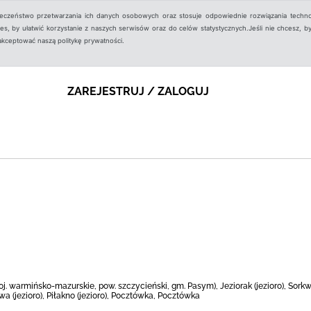
ieczeństwo przetwarzania ich danych osobowych oraz stosuje odpowiednie rozwiązania techno
, by ułatwić korzystanie z naszych serwisów oraz do celów statystycznych.Jeśli nie chcesz, by
aakceptować naszą politykę prywatności.
ZAREJESTRUJ / ZALOGUJ
j. warmińsko-mazurskie, pow. szczycieński, gm. Pasym), Jeziorak (jezioro), Sork
wa (jezioro), Piłakno (jezioro), Pocztówka, Pocztówka