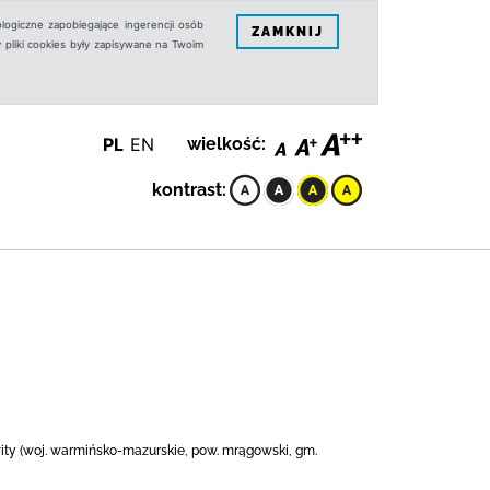
logiczne zapobiegające ingerencji osób
ZAMKNIJ
 pliki cookies były zapisywane na Twoim
PL
EN
wielkość:
kontrast:
wity (woj. warmińsko-mazurskie, pow. mrągowski, gm.