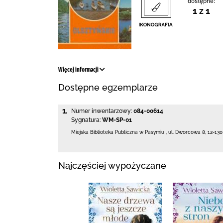
dostępne:
1 z 1
Więcej informacji
Dostępne egzemplarze
1.
Numer inwentarzowy:
084-00614
Sygnatura:
WM-SP-01
Miejska Biblioteka Publiczna w Pasymiu
,
ul. Dworcowa 8
,
12-13
Najczęściej wypożyczane