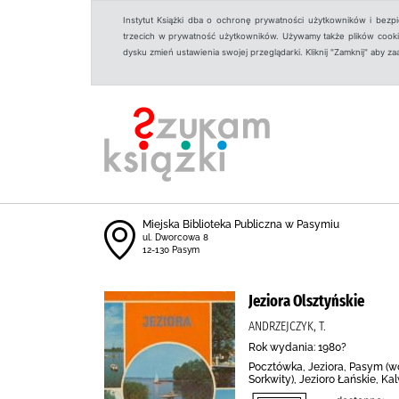
Instytut Książki dba o ochronę prywatności użytkowników i bezp
trzecich w prywatność użytkowników. Używamy także plików cookies
dysku zmień ustawienia swojej przeglądarki. Kliknij "Zamknij" aby z
Miejska Biblioteka Publiczna w Pasymiu
ul. Dworcowa 8
12-130 Pasym
Jeziora Olsztyńskie
ANDRZEJCZYK, T.
Rok wydania: 1980?
Pocztówka, Jeziora, Pasym (wo
Sorkwity), Jezioro Łańskie, Kal