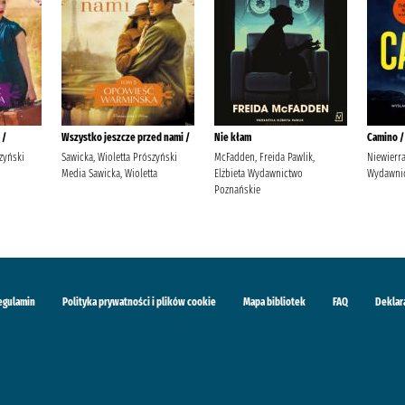
 /
Wszystko jeszcze przed nami /
Nie kłam
Camino /
zyński
Sawicka, Wioletta Prószyński
McFadden, Freida Pawlik,
Niewierra
Media Sawicka, Wioletta
Elżbieta Wydawnictwo
Wydawnic
Poznańskie
egulamin
Polityka prywatności i plików cookie
Mapa bibliotek
FAQ
Deklar