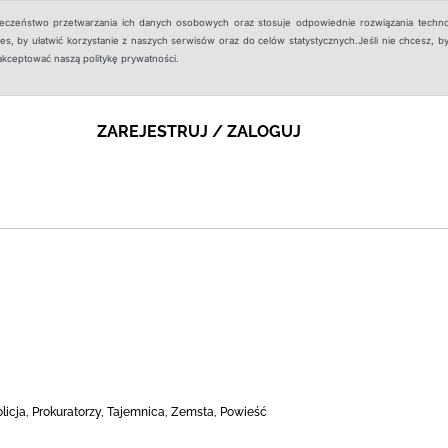
ieczeństwo przetwarzania ich danych osobowych oraz stosuje odpowiednie rozwiązania techno
, by ułatwić korzystanie z naszych serwisów oraz do celów statystycznych.Jeśli nie chcesz, by
aakceptować naszą politykę prywatności.
ZAREJESTRUJ / ZALOGUJ
Policja, Prokuratorzy, Tajemnica, Zemsta, Powieść