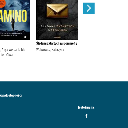
Śladami zatartych wspomnień /
Fala /
, Anya Wersalik, Ida
Wolwowicz, Katarzyna
Wolwowicz, Katarzyna
two Otwarte
Wydawnictwo Zwierciadło
acja dostępności
Jesteśmy na: