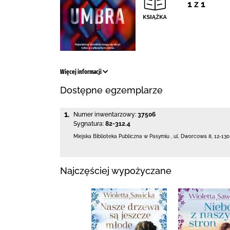
1 z 1
Więcej informacji
Dostępne egzemplarze
1.
Numer inwentarzowy:
37506
Sygnatura:
82-312.4
Miejska Biblioteka Publiczna w Pasymiu
,
ul. Dworcowa 8
,
12-13
Najczęściej wypożyczane