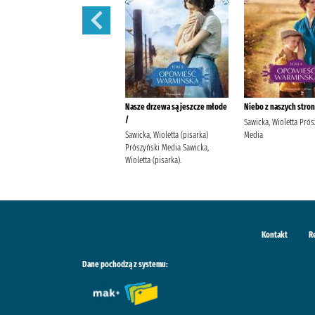
Ocali nas miłość /
Nasze drzewa są jeszcze młode
Niebo z naszych stron
/
Sawicka, Wioletta (pisarka)
Sawicka, Wioletta Prós
Prószyński Media Sawicka,
Sawicka, Wioletta (pisarka)
Media
Wioletta (pisarka).
Prószyński Media Sawicka,
Wioletta (pisarka).
Kontakt
R
Dane pochodzą z systemu: