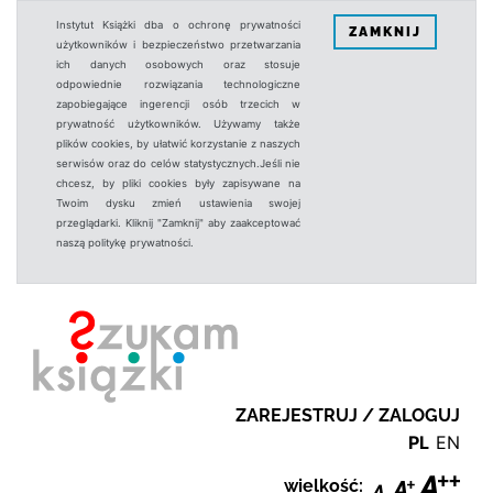
Instytut Książki dba o ochronę prywatności
ZAMKNIJ
użytkowników i bezpieczeństwo przetwarzania
ich danych osobowych oraz stosuje
odpowiednie rozwiązania technologiczne
zapobiegające ingerencji osób trzecich w
prywatność użytkowników. Używamy także
plików cookies, by ułatwić korzystanie z naszych
serwisów oraz do celów statystycznych.Jeśli nie
chcesz, by pliki cookies były zapisywane na
Twoim dysku zmień ustawienia swojej
przeglądarki. Kliknij "Zamknij" aby zaakceptować
naszą politykę prywatności.
ZAREJESTRUJ / ZALOGUJ
PL
EN
wielkość: