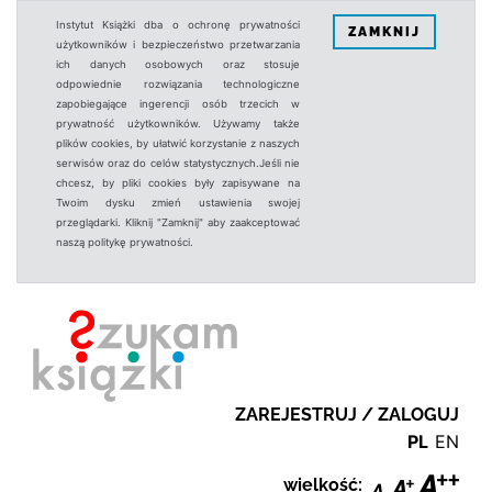
Instytut Książki dba o ochronę prywatności
ZAMKNIJ
użytkowników i bezpieczeństwo przetwarzania
ich danych osobowych oraz stosuje
odpowiednie rozwiązania technologiczne
zapobiegające ingerencji osób trzecich w
prywatność użytkowników. Używamy także
plików cookies, by ułatwić korzystanie z naszych
serwisów oraz do celów statystycznych.Jeśli nie
chcesz, by pliki cookies były zapisywane na
Twoim dysku zmień ustawienia swojej
przeglądarki. Kliknij "Zamknij" aby zaakceptować
naszą politykę prywatności.
ZAREJESTRUJ / ZALOGUJ
PL
EN
wielkość: