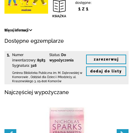
dostępne:
1 z 1
Więcej informacji
Dostępne egzemplarze
1.
Numer
Status:
Do
zarezerwuj
inwentarzowy:
8583
wypożyczenia
Sygnatura:
316
dodaj do listy
Gminna Biblioteka Publiczna im. M. Dąbrowskiej
w
Komorowie
,
Oddział dla Dzieci i Młodzieży,
ul.
Kraszewskiego 3
,
05-806 Komorów
Najczęściej wypożyczane