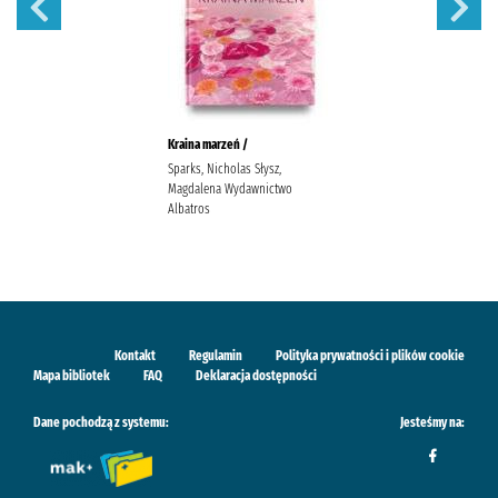
Kraina marzeń /
Sparks, Nicholas Słysz,
Magdalena Wydawnictwo
Albatros
Kontakt
Regulamin
Polityka prywatności i plików cookie
Mapa bibliotek
FAQ
Deklaracja dostępności
Dane pochodzą z systemu:
Jesteśmy na: