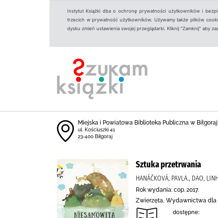
Instytut Książki dba o ochronę prywatności użytkowników i bezp
trzecich w prywatność użytkowników. Używamy także plików cookies
dysku zmień ustawienia swojej przeglądarki. Kliknij "Zamknij" aby z
Miejska i Powiatowa Biblioteka Publiczna w Biłgoraju
ul. Kościuszki 41
23-400 Biłgoraj
Sztuka przetrwania
HANÁČKOVÁ, PAVLA., DAO, LINH.
Rok wydania: cop. 2017.
Zwierzęta, Wydawnictwa dla 
dostępne: