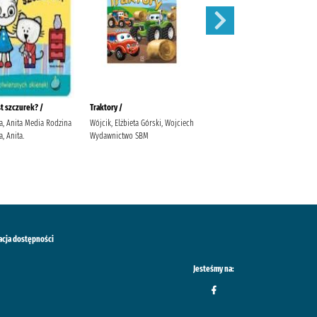
st szczurek? /
Traktory /
Trener piłki nożnej /
a, Anita Media Rodzina
Wójcik, Elżbieta Górski, Wojciech
Wójcik, Elżbieta Górski, Wojciech
, Anita.
Wydawnictwo SBM
Wydawnictwo SBM
acja dostępności
Jesteśmy na: