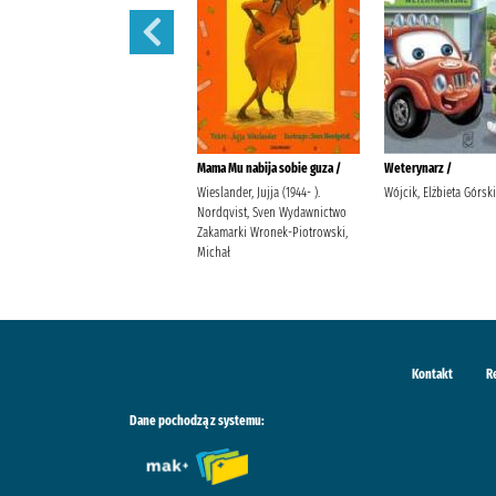
Martynka i wielkie sprzątanie /
Mama Mu nabija sobie guza /
Weterynarz /
Delahaye, Gilbert (1923-1997).
Wieslander, Jujja (1944- ).
Wójcik, Elżbieta Górsk
Chotomska, Wanda (1929- ).
Nordqvist, Sven Wydawnictwo
Marlier, Marcel (1930- ).
Zakamarki Wronek-Piotrowski,
Michał
Kontakt
R
Dane pochodzą z systemu: