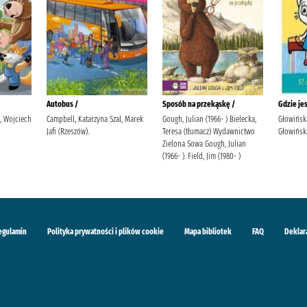
Autobus /
Sposób na przekąskę /
Gdzie je
i, Wojciech
Campbell, Katarzyna Szal, Marek
Gough, Julian (1966- ) Bielecka,
Głowińsk
Jafi (Rzeszów).
Teresa (tłumacz) Wydawnictwo
Głowińska
Zielona Sowa Gough, Julian
(1966- ). Field, Jim (1980- )
egulamin
Polityka prywatności i plików cookie
Mapa bibliotek
FAQ
Deklar