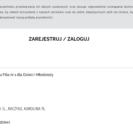
ieczeństwo przetwarzania ich danych osobowych oraz stosuje odpowiednie rozwiązania techno
, by ułatwić korzystanie z naszych serwisów oraz do celów statystycznych.Jeśli nie chcesz, by
aakceptować naszą politykę prywatności.
ZAREJESTRUJ / ZALOGUJ
 Filia nr 1 dla Dzieci i Młodzieży
 IL., RACZYŁO, KAROLINA TŁ.
dzieci