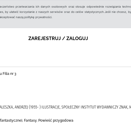
ieczeństwo przetwarzania ich danych osobowych oraz stosuje odpowiednie rozwiązania techno
, by ułatwić korzystanie z naszych serwisów oraz do celów statystycznych.Jeśli nie chcesz, by
aakceptować naszą politykę prywatności.
ZAREJESTRUJ / ZALOGUJ
 Filia nr 3
MALESZKA, ANDRZEJ (1955- ) ILUSTRACJE, SPOŁECZNY INSTYTUT WYDAWNICZY ZNAK, M
a fantastyczne), Fantasy, Powieść przygodowa