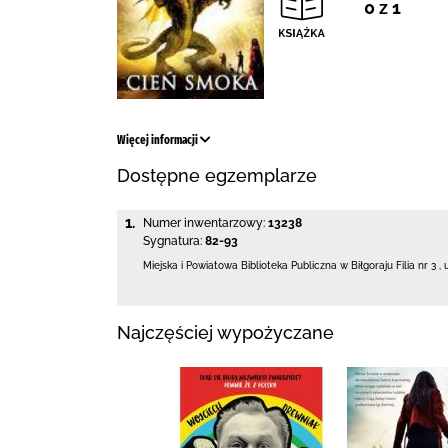
0 z 1
Więcej informacji
Dostępne egzemplarze
1.
Numer inwentarzowy:
13238
Sygnatura:
82-93
Miejska i Powiatowa Biblioteka Publiczna
w Biłgoraju Filia nr 3
,
Najczęściej wypożyczane