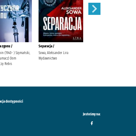
a zgonu /
Separacja /
Zauroczenie /
in (1940- ) Szymański,
Sowa, Aleksander Lira
Mirek, Krystyna (filolożka)
tłumacz) Dom
Wydawnictwo
Wydawnictwo Filia
zy Rebis
acja dostępności
Jesteśmy na: