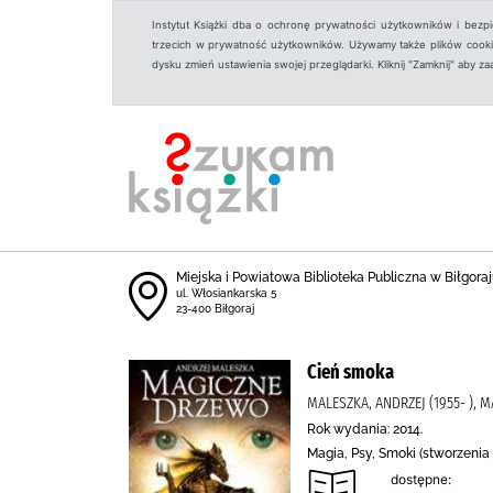
Instytut Książki dba o ochronę prywatności użytkowników i bezp
trzecich w prywatność użytkowników. Używamy także plików cookies
dysku zmień ustawienia swojej przeglądarki. Kliknij "Zamknij" aby z
Miejska i Powiatowa Biblioteka Publiczna w Biłgoraju
ul. Włosiankarska 5
23-400 Biłgoraj
Cień smoka
MALESZKA, ANDRZEJ (1955- ), 
Rok wydania: 2014.
Magia, Psy, Smoki (stworzeni
dostępne: