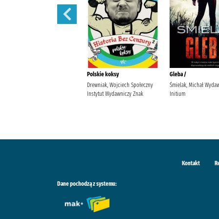
Uwikłana /
Polskie koksy
Gleba /
Sinicka, Alicja (1987- )
Drewniak, Wojciech Społeczny
Śmielak, Michał Wyda
Wydawnictwo Kobiece, Łukasz
Instytut Wydawniczy Znak
Initium
Kierus Sinicka, Alicja (1987- ).
Kontakt
R
Dane pochodzą z systemu: