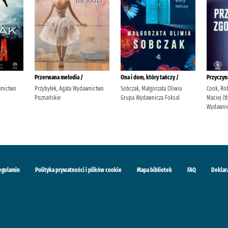
Przerwana melodia /
Ona i dom, który tańczy /
Przyczyn
wnictwo
Przybyłek, Agata Wydawnictwo
Sobczak, Małgorzata Oliwia
Cook, Rob
Poznańskie
Grupa Wydawnicza Foksal
Maciej (
Wydawnic
egulamin
Polityka prywatności i plików cookie
Mapa bibliotek
FAQ
Deklar