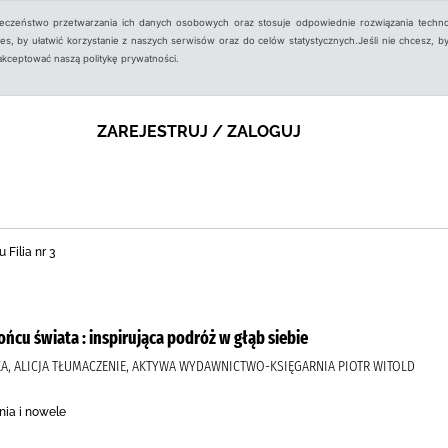
ieczeństwo przetwarzania ich danych osobowych oraz stosuje odpowiednie rozwiązania techno
, by ułatwić korzystanie z naszych serwisów oraz do celów statystycznych.Jeśli nie chcesz, by
aakceptować naszą politykę prywatności.
ZAREJESTRUJ / ZALOGUJ
 Filia nr 3
ńcu świata : inspirująca podróż w głąb siebie
SKA, ALICJA TŁUMACZENIE, AKTYWA WYDAWNICTWO-KSIĘGARNIA PIOTR WITOLD
nia i nowele