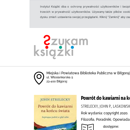
Instytut Książki dba o ochronę prywatności użytkowników i bezp
trzecich w prywatność użytkowników. Używamy także plików cookies
dysku zmień ustawienia swojej przeglądarki. Kliknij "Zamknij" aby z
Miejska i Powiatowa Biblioteka Publiczna w Biłgoraju
ul. Włosiankarska 5
23-400 Biłgoraj
Powrót do kawiarni na ko
STRELECKY, JOHN P., LASKOW
Rok wydania: copyright 2020.
Filozofia, Poradniki, Opowiada
dostępne: