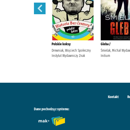
Uwikłana /
Polskie koksy
Gleba /
Sinicka, Alicja (1987- )
Drewniak, Wojciech Społeczny
Śmielak, Michał Wyda
Wydawnictwo Kobiece, Łukasz
Instytut Wydawniczy Znak
Initium
Kierus Sinicka, Alicja (1987- ).
Kontakt
R
Dane pochodzą z systemu: