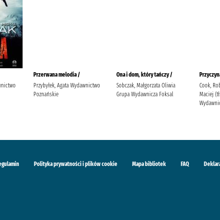
Przerwana melodia /
Ona i dom, który tańczy /
Przyczyn
wnictwo
Przybyłek, Agata Wydawnictwo
Sobczak, Małgorzata Oliwia
Cook, Rob
Poznańskie
Grupa Wydawnicza Foksal
Maciej (
Wydawnic
egulamin
Polityka prywatności i plików cookie
Mapa bibliotek
FAQ
Deklar