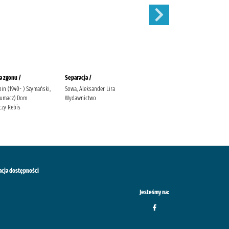
a zgonu /
Separacja /
Zauroczenie /
in (1940- ) Szymański,
Sowa, Aleksander Lira
Mirek, Krystyna (filolożka)
tłumacz) Dom
Wydawnictwo
Wydawnictwo Filia
zy Rebis
acja dostępności
Jesteśmy na: