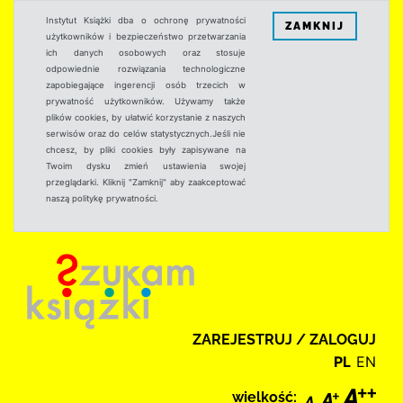
Instytut Książki dba o ochronę prywatności
ZAMKNIJ
użytkowników i bezpieczeństwo przetwarzania
ich danych osobowych oraz stosuje
odpowiednie rozwiązania technologiczne
zapobiegające ingerencji osób trzecich w
prywatność użytkowników. Używamy także
plików cookies, by ułatwić korzystanie z naszych
serwisów oraz do celów statystycznych.Jeśli nie
chcesz, by pliki cookies były zapisywane na
Twoim dysku zmień ustawienia swojej
przeglądarki. Kliknij "Zamknij" aby zaakceptować
naszą politykę prywatności.
ZAREJESTRUJ / ZALOGUJ
PL
EN
wielkość: