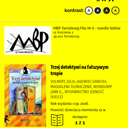
kontrast:
MBP Tarnobrzeg Filia Nr 6 - osiedle Sobów
ul. Kościelna 3
39-400 Tarnobrzeg
Trzej detektywi na fałszywym
tropie
VOLMERT, JULIA, JAŁOWIEC-SAWICKA,
MAGDALENA TŁUMACZENIE, WIENEKAMP,
JANN IL., WYDAWNICTWO JEDNOŚĆ
(KIELCE)
Rok wydania: cop. 2006.
Powieść dziecięca niemiecka 21 w.
dostępne:
1 z 1