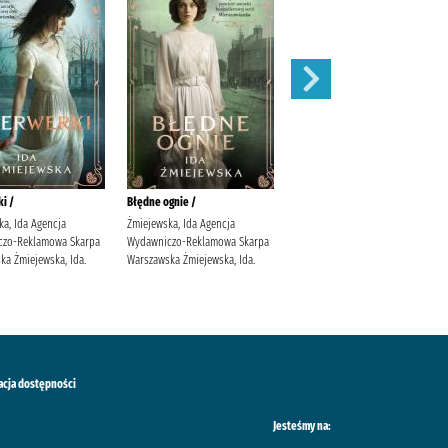
i /
Błędne ognie /
Zauroczenie /
ka, Ida Agencja
Żmiejewska, Ida Agencja
Mirek, Krystyna (filolożka)
czo-Reklamowa Skarpa
Wydawniczo-Reklamowa Skarpa
Wydawnictwo Filia
ka Żmiejewska, Ida.
Warszawska Żmiejewska, Ida.
acja dostępności
Jesteśmy na: