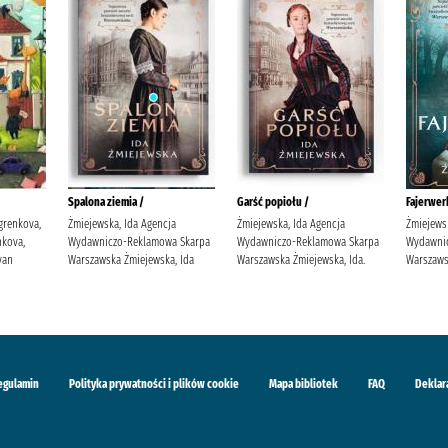
Spalona ziemia /
Garść popiołu /
Fajerwerk
grenkova,
Żmiejewska, Ida Agencja
Żmiejewska, Ida Agencja
Żmiejews
kova,
Wydawniczo-Reklamowa Skarpa
Wydawniczo-Reklamowa Skarpa
Wydawni
van
Warszawska Żmiejewska, Ida
Warszawska Żmiejewska, Ida.
Warszaws
egulamin
Polityka prywatności i plików cookie
Mapa bibliotek
FAQ
Deklar