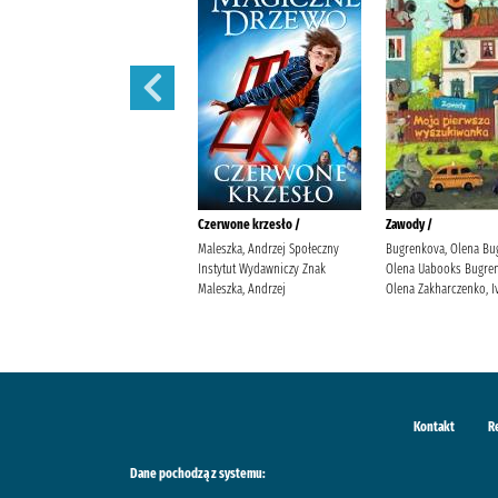
Iskry na wiatr /
Czerwone krzesło /
Zawody /
Żmiejewska, Ida Agencja
Maleszka, Andrzej Społeczny
Bugrenkova, Olena Bu
Wydawniczo-Reklamowa Skarpa
Instytut Wydawniczy Znak
Olena Uabooks Bugren
Warszawska Żmiejewska, Ida.
Maleszka, Andrzej
Olena Zakharczenko, I
Kontakt
R
Dane pochodzą z systemu: