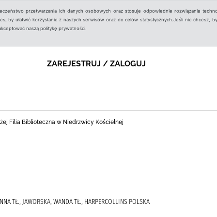
ieczeństwo przetwarzania ich danych osobowych oraz stosuje odpowiednie rozwiązania techno
, by ułatwić korzystanie z naszych serwisów oraz do celów statystycznych.Jeśli nie chcesz, by
aakceptować naszą politykę prywatności.
ZAREJESTRUJ / ZALOGUJ
ej Filia Biblioteczna w Niedrzwicy Kościelnej
NNA TŁ., JAWORSKA, WANDA TŁ., HARPERCOLLINS POLSKA