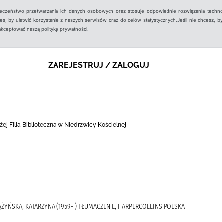
ieczeństwo przetwarzania ich danych osobowych oraz stosuje odpowiednie rozwiązania techno
, by ułatwić korzystanie z naszych serwisów oraz do celów statystycznych.Jeśli nie chcesz, by
aakceptować naszą politykę prywatności.
ZAREJESTRUJ / ZALOGUJ
ej Filia Biblioteczna w Niedrzwicy Kościelnej
IĄŻYŃSKA, KATARZYNA (1959- ) TŁUMACZENIE, HARPERCOLLINS POLSKA