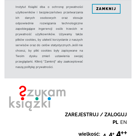
Instytut Książki dba o ochronę prywatności
ZAMKNIJ
użytkowników i bezpieczeństwo przetwarzania
ich danych osobowych oraz stosuje
odpowiednie rozwiązania technologiczne
zapobiegające ingerencji osób trzecich w
prywatność użytkowników. Używamy także
plików cookies, by ułatwić korzystanie z naszych
serwisów oraz do celów statystycznych.Jeśli nie
chcesz, by pliki cookies były zapisywane na
Twoim dysku zmień ustawienia swojej
przeglądarki. Kliknij "Zamknij" aby zaakceptować
naszą politykę prywatności.
ZAREJESTRUJ / ZALOGUJ
PL
EN
wielkość: