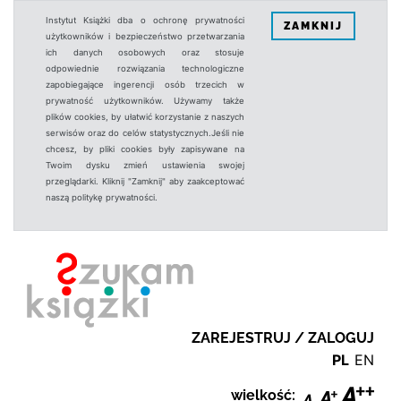
Instytut Książki dba o ochronę prywatności
ZAMKNIJ
użytkowników i bezpieczeństwo przetwarzania
ich danych osobowych oraz stosuje
odpowiednie rozwiązania technologiczne
zapobiegające ingerencji osób trzecich w
prywatność użytkowników. Używamy także
plików cookies, by ułatwić korzystanie z naszych
serwisów oraz do celów statystycznych.Jeśli nie
chcesz, by pliki cookies były zapisywane na
Twoim dysku zmień ustawienia swojej
przeglądarki. Kliknij "Zamknij" aby zaakceptować
naszą politykę prywatności.
ZAREJESTRUJ / ZALOGUJ
PL
EN
wielkość: