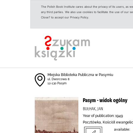
The Polish Book Institute cares about the privacy of its users, as w
any third parties. We also use cookies to facilitate the use of our
Close? to accept our Privacy Policy.
Miejska Biblioteka Publiczna w Pasymiu
ul. Dworcowa 8
12-130 Pasym
Pasym - widok ogólny
BUŁHAK, JAN
Year of publication: 1949
Pocztówka, Kościół ewangelick
available: