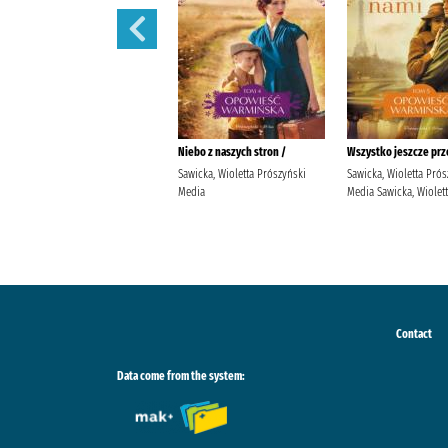
Nasze drzewa są jeszcze młode
Niebo z naszych stron /
Wszystko jeszcze prz
/
Sawicka, Wioletta Prószyński
Sawicka, Wioletta Prós
Sawicka, Wioletta (pisarka)
Media
Media Sawicka, Wiolet
Prószyński Media Sawicka,
Wioletta (pisarka).
Contact
Data come from the system: