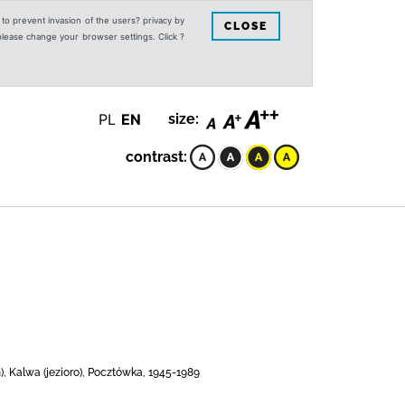
s to prevent invasion of the users? privacy by
CLOSE
 please change your browser settings. Click ?
PL
EN
size:
contrast:
 Kalwa (jezioro), Pocztówka, 1945-1989