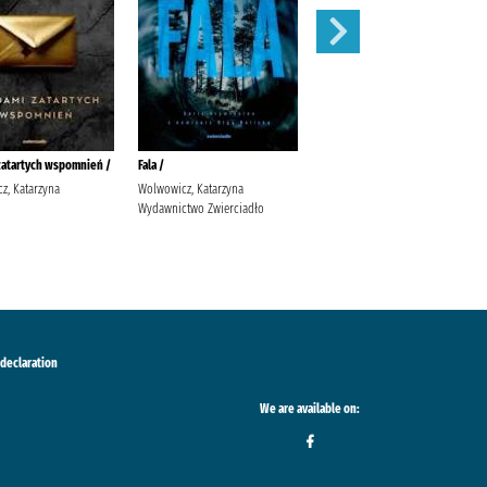
zatartych wspomnień /
Fala /
Sekret Agaty /
z, Katarzyna
Wolwowicz, Katarzyna
Jaksik, Urszula Wydawnictwo
Wydawnictwo Zwierciadło
Szara Godzina
 declaration
We are available on: