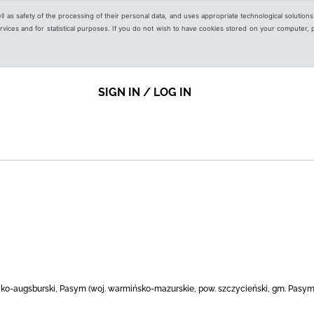
ell as safety of the processing of their personal data, and uses appropriate technological solution
 services and for statistical purposes. If you do not wish to have cookies stored on your computer,
SIGN IN / LOG IN
o-augsburski, Pasym (woj. warmińsko-mazurskie, pow. szczycieński, gm. Pasym),