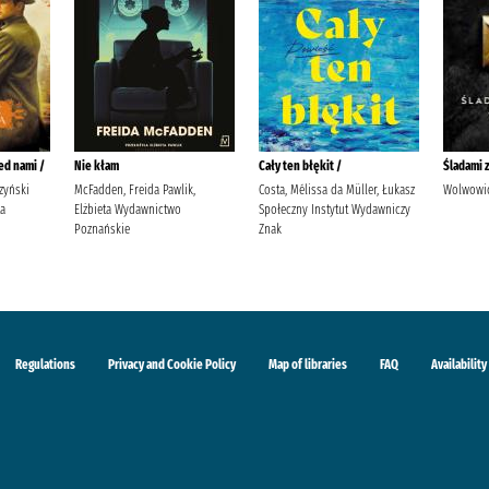
ed nami /
Nie kłam
Cały ten błękit /
Śladami 
zyński
McFadden, Freida Pawlik,
Costa, Mélissa da Müller, Łukasz
Wolwowic
ta
Elżbieta Wydawnictwo
Społeczny Instytut Wydawniczy
Poznańskie
Znak
Regulations
Privacy and Cookie Policy
Map of libraries
FAQ
Availability