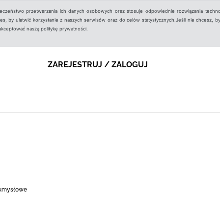
ieczeństwo przetwarzania ich danych osobowych oraz stosuje odpowiednie rozwiązania techno
, by ułatwić korzystanie z naszych serwisów oraz do celów statystycznych.Jeśli nie chcesz, by
aakceptować naszą politykę prywatności.
ZAREJESTRUJ / ZALOGUJ
 umysłowe