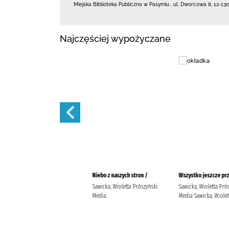
Miejska Biblioteka Publiczna w Pasymiu
,
ul. Dworcowa 8
,
12-13
Najczęściej wypożyczane
Nasze drzewa są jeszcze młode
Niebo z naszych stron /
Wszystko jeszcze prz
/
Sawicka, Wioletta Prószyński
Sawicka, Wioletta Prós
Sawicka, Wioletta (pisarka)
Media
Media Sawicka, Wiolet
Prószyński Media Sawicka,
Wioletta (pisarka).