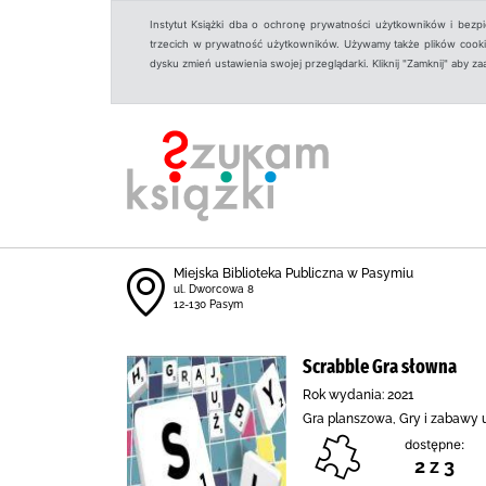
Instytut Książki dba o ochronę prywatności użytkowników i bezp
trzecich w prywatność użytkowników. Używamy także plików cookies
dysku zmień ustawienia swojej przeglądarki. Kliknij "Zamknij" aby z
Miejska Biblioteka Publiczna w Pasymiu
ul. Dworcowa 8
12-130 Pasym
Scrabble Gra słowna
Rok wydania: 2021
Gra planszowa, Gry i zabawy
dostępne:
2 z 3