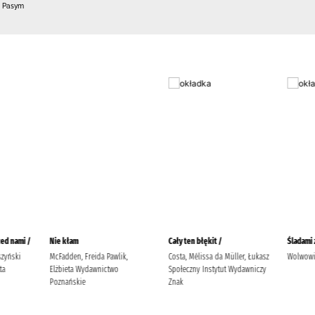
0 Pasym
ed nami /
Nie kłam
Cały ten błękit /
Śladami 
zyński
McFadden, Freida Pawlik,
Costa, Mélissa da Müller, Łukasz
Wolwowic
ta
Elżbieta Wydawnictwo
Społeczny Instytut Wydawniczy
Poznańskie
Znak