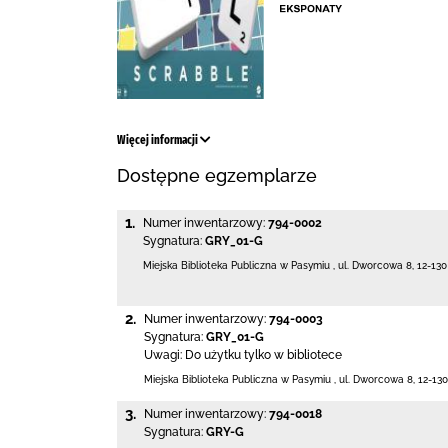
Więcej informacji
Dostępne egzemplarze
1.
Numer inwentarzowy:
794-0002
Sygnatura:
GRY_01-G
Miejska Biblioteka Publiczna w Pasymiu
,
ul. Dworcowa 8
,
12-13
2.
Numer inwentarzowy:
794-0003
Sygnatura:
GRY_01-G
Uwagi:
Do użytku tylko w bibliotece
Miejska Biblioteka Publiczna w Pasymiu
,
ul. Dworcowa 8
,
12-13
3.
Numer inwentarzowy:
794-0018
Sygnatura:
GRY-G