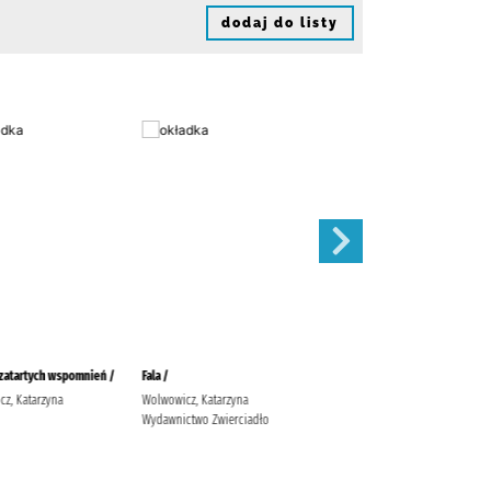
dodaj do listy
zatartych wspomnień /
Fala /
Sekret Agaty /
z, Katarzyna
Wolwowicz, Katarzyna
Jaksik, Urszula Wydawnictwo
Wydawnictwo Zwierciadło
Szara Godzina