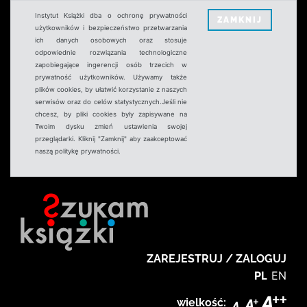
Instytut Książki dba o ochronę prywatności
ZAMKNIJ
użytkowników i bezpieczeństwo przetwarzania
ich danych osobowych oraz stosuje
odpowiednie rozwiązania technologiczne
zapobiegające ingerencji osób trzecich w
prywatność użytkowników. Używamy także
plików cookies, by ułatwić korzystanie z naszych
serwisów oraz do celów statystycznych.Jeśli nie
chcesz, by pliki cookies były zapisywane na
Twoim dysku zmień ustawienia swojej
przeglądarki. Kliknij "Zamknij" aby zaakceptować
naszą politykę prywatności.
ZAREJESTRUJ / ZALOGUJ
PL
EN
wielkość: