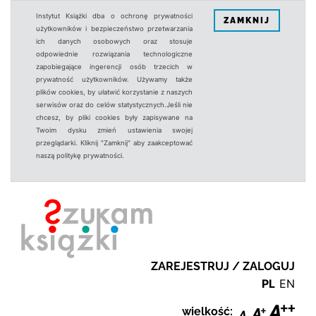
Instytut Książki dba o ochronę prywatności
ZAMKNIJ
użytkowników i bezpieczeństwo przetwarzania
ich danych osobowych oraz stosuje
odpowiednie rozwiązania technologiczne
zapobiegające ingerencji osób trzecich w
prywatność użytkowników. Używamy także
plików cookies, by ułatwić korzystanie z naszych
serwisów oraz do celów statystycznych.Jeśli nie
chcesz, by pliki cookies były zapisywane na
Twoim dysku zmień ustawienia swojej
przeglądarki. Kliknij "Zamknij" aby zaakceptować
naszą politykę prywatności.
ZAREJESTRUJ / ZALOGUJ
PL
EN
wielkość: