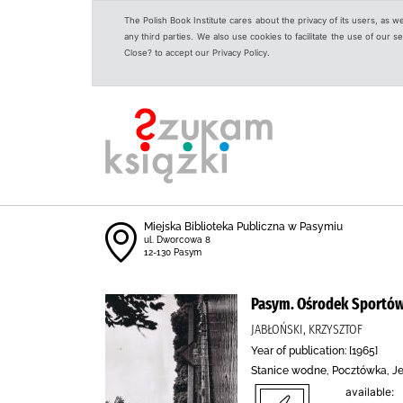
The Polish Book Institute cares about the privacy of its users, as w
any third parties. We also use cookies to facilitate the use of our
Close? to accept our Privacy Policy.
Miejska Biblioteka Publiczna w Pasymiu
ul. Dworcowa 8
12-130 Pasym
Pasym. Ośrodek Sportów
JABŁOŃSKI, KRZYSZTOF
Year of publication: [1965]
Stanice wodne, Pocztówka, Jez
available: