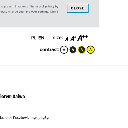
s to prevent invasion of the users? privacy by
CLOSE
 please change your browser settings. Click ?
PL
EN
size:
contrast:
ziorem Kalwa
jezioro), Pocztówka, 1945-1989