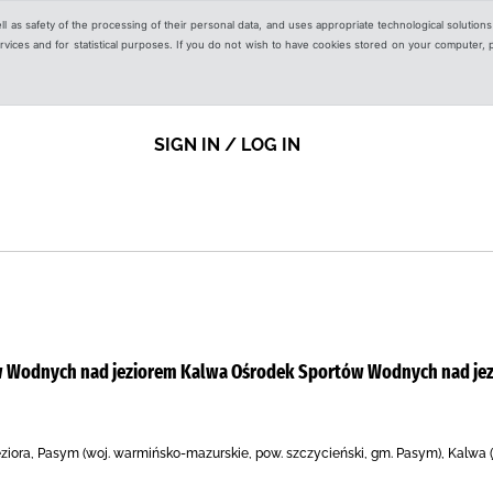
ell as safety of the processing of their personal data, and uses appropriate technological solution
 services and for statistical purposes. If you do not wish to have cookies stored on your computer,
SIGN IN / LOG IN
 Wodnych nad jeziorem Kalwa Ośrodek Sportów Wodnych nad je
iora, Pasym (woj. warmińsko-mazurskie, pow. szczycieński, gm. Pasym), Kalwa (