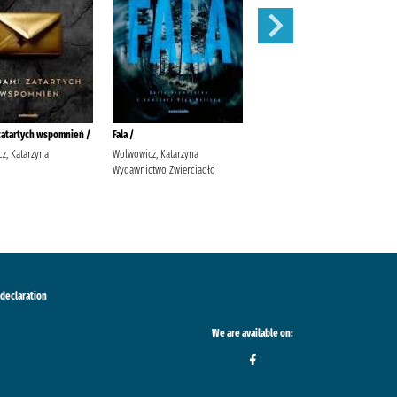
zatartych wspomnień /
Fala /
Sekret Agaty /
z, Katarzyna
Wolwowicz, Katarzyna
Jaksik, Urszula Wydawnictwo
Wydawnictwo Zwierciadło
Szara Godzina
 declaration
We are available on: