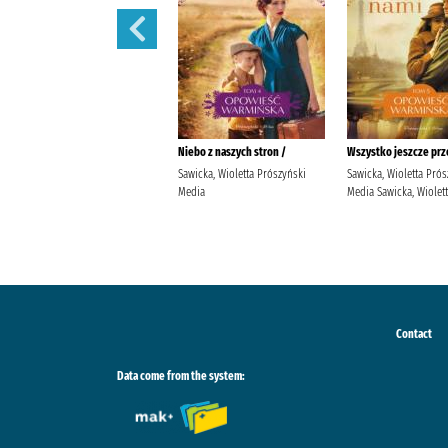
Nasze drzewa są jeszcze młode
Niebo z naszych stron /
Wszystko jeszcze prz
/
Sawicka, Wioletta Prószyński
Sawicka, Wioletta Prós
Sawicka, Wioletta (pisarka)
Media
Media Sawicka, Wiolet
Prószyński Media Sawicka,
Wioletta (pisarka).
Contact
Data come from the system: