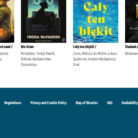
ed nami /
Nie kłam
Cały ten błękit /
Śladami 
zyński
McFadden, Freida Pawlik,
Costa, Mélissa da Müller, Łukasz
Wolwowic
ta
Elżbieta Wydawnictwo
Społeczny Instytut Wydawniczy
Poznańskie
Znak
Regulations
Privacy and Cookie Policy
Map of libraries
FAQ
Availability