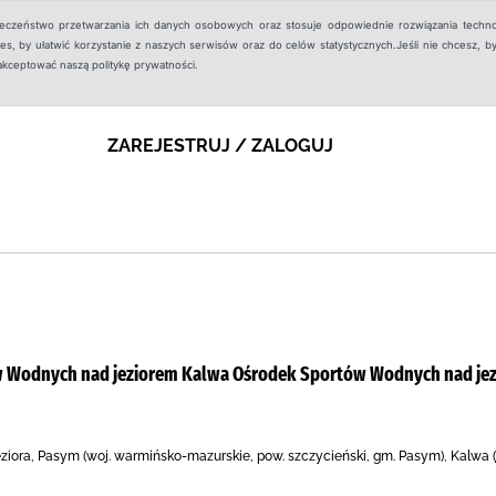
ieczeństwo przetwarzania ich danych osobowych oraz stosuje odpowiednie rozwiązania techno
, by ułatwić korzystanie z naszych serwisów oraz do celów statystycznych.Jeśli nie chcesz, by
aakceptować naszą politykę prywatności.
ZAREJESTRUJ / ZALOGUJ
 Wodnych nad jeziorem Kalwa Ośrodek Sportów Wodnych nad je
iora, Pasym (woj. warmińsko-mazurskie, pow. szczycieński, gm. Pasym), Kalwa (