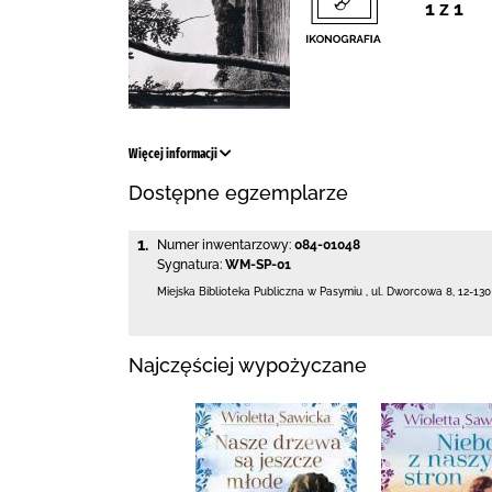
1 z 1
Więcej informacji
Dostępne egzemplarze
1.
Numer inwentarzowy:
084-01048
Sygnatura:
WM-SP-01
Miejska Biblioteka Publiczna w Pasymiu
,
ul. Dworcowa 8
,
12-13
Najczęściej wypożyczane