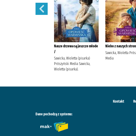
Ocali nas miłość /
Nasze drzewa są jeszcze młode
Niebo z naszych stron
/
Sawicka, Wioletta (pisarka)
Sawicka, Wioletta Prós
Prószyński Media Sawicka,
Sawicka, Wioletta (pisarka)
Media
Wioletta (pisarka).
Prószyński Media Sawicka,
Wioletta (pisarka).
Kontakt
R
Dane pochodzą z systemu: