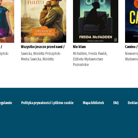
 /
Wszystko jeszcze przed nami /
Nie kłam
Camino /
zyński
Sawicka, Wioletta Prószyński
McFadden, Freida Pawlik,
Niewierra
Media Sawicka, Wioletta
Elżbieta Wydawnictwo
Wydawnic
Poznańskie
egulamin
Polityka prywatności i plików cookie
Mapa bibliotek
FAQ
Deklar