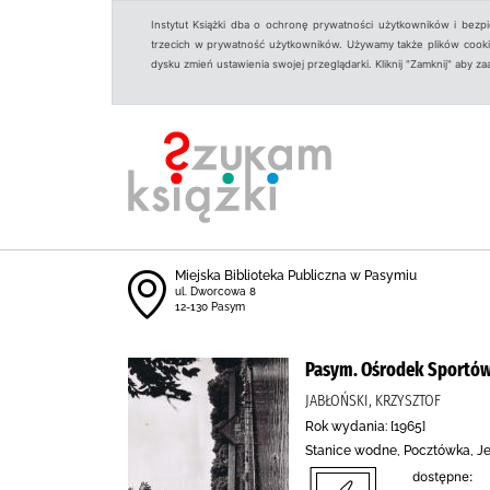
Instytut Książki dba o ochronę prywatności użytkowników i bezp
trzecich w prywatność użytkowników. Używamy także plików cookies
dysku zmień ustawienia swojej przeglądarki. Kliknij "Zamknij" aby z
Miejska Biblioteka Publiczna w Pasymiu
ul. Dworcowa 8
12-130 Pasym
Pasym. Ośrodek Sportów
JABŁOŃSKI, KRZYSZTOF
Rok wydania: [1965]
Stanice wodne, Pocztówka, Jez
dostępne: