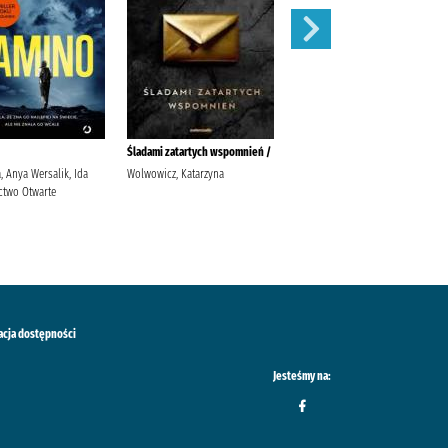
Śladami zatartych wspomnień /
Fala /
, Anya Wersalik, Ida
Wolwowicz, Katarzyna
Wolwowicz, Katarzyna
two Otwarte
Wydawnictwo Zwierciadło
acja dostępności
Jesteśmy na: