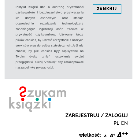
Instytut Książki dba o ochronę prywatności
ZAMKNIJ
użytkowników i bezpieczeństwo przetwarzania
ich danych osobowych oraz stosuje
odpowiednie rozwiązania technologiczne
zapobiegające ingerencji osób trzecich w
prywatność użytkowników. Używamy także
plików cookies, by ułatwić korzystanie z naszych
serwisów oraz do celów statystycznych.Jeśli nie
chcesz, by pliki cookies były zapisywane na
Twoim dysku zmień ustawienia swojej
przeglądarki. Kliknij "Zamknij" aby zaakceptować
naszą politykę prywatności.
ZAREJESTRUJ / ZALOGUJ
PL
EN
wielkość: