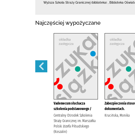
Wyższa Szkoła Straży Granicznej (biblioteka)
,
Biblioteka Oświa
Najczęściej wypożyczane
ADR obowiązująca od dnia 1
Vademecum słuchacza
Zabezpieczenia stos
stycznia 2025 r. :
szkolenia podstawowego /
dokumentach.
ADeR Andrzej Kozera Iwona
Centralny Ośrodek Szkolenia
Krucińska, Monika
Buchcar
Straży Granicznej im. Marszałka
Polski Józefa Piłsudskiego
(Koszalin)