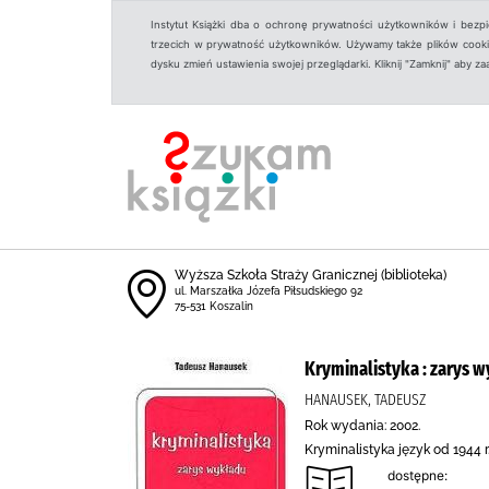
Instytut Książki dba o ochronę prywatności użytkowników i bezp
trzecich w prywatność użytkowników. Używamy także plików cookies
dysku zmień ustawienia swojej przeglądarki. Kliknij "Zamknij" aby z
Wyższa Szkoła Straży Granicznej (biblioteka)
ul. Marszałka Józefa Piłsudskiego 92
75-531 Koszalin
Kryminalistyka : zarys 
HANAUSEK, TADEUSZ
Rok wydania: 2002.
Kryminalistyka język od 1944 
dostępne: