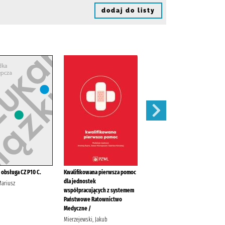
dodaj do listy
 obsługa CZ P10 C.
Kwalifikowana pierwsza pomoc
Spis radiostacji nautycznych /
dla jednostek
Mariusz
Tuszyński, Juliusz Biuro
współpracujących z systemem
Hydrograficzne (Marynarka
Państwowe Ratownictwo
Wojenna ; Polska)
Medyczne /
Mierzejewski, Jakub