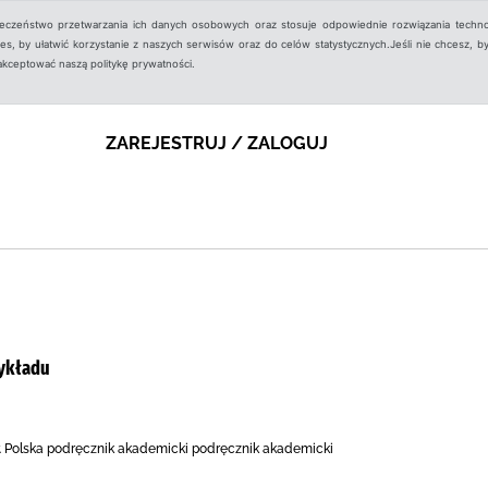
ieczeństwo przetwarzania ich danych osobowych oraz stosuje odpowiednie rozwiązania techno
, by ułatwić korzystanie z naszych serwisów oraz do celów statystycznych.Jeśli nie chcesz, by
aakceptować naszą politykę prywatności.
ZAREJESTRUJ / ZALOGUJ
wykładu
r. Polska podręcznik akademicki podręcznik akademicki