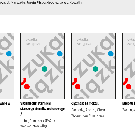
towa,
ul. Marszałka Józefa Piłsudskiego 92
,
75-531 Koszalin
owane w
Vademecum sternika i
Łączność na morzu :
Budowa i
starszego sternika motorowego
Pochodaj, Andrzej Oficyna
Zwolan, 
/
Wydawnicza Alma-Press
Haber, Franciszek (1942- )
Wydawnictwo Wilga