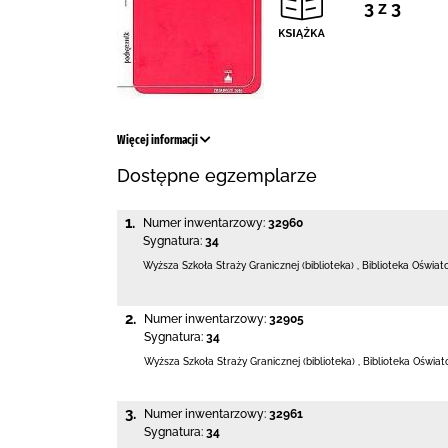
3 z 3
Więcej informacji
Dostępne egzemplarze
1.
Numer inwentarzowy:
32960
Sygnatura:
34
Wyższa Szkoła Straży Granicznej (biblioteka)
,
Biblioteka Oświa
2.
Numer inwentarzowy:
32905
Sygnatura:
34
Wyższa Szkoła Straży Granicznej (biblioteka)
,
Biblioteka Oświa
3.
Numer inwentarzowy:
32961
Sygnatura:
34