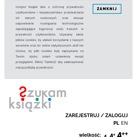
Instytut Książki dba o ochronę prywatności
ZAMKNIJ
użytkowników i bezpieczeństwo przetwarzania
ich danych osobowych oraz stosuje
odpowiednie rozwiązania technologiczne
zapobiegające ingerencji osób trzecich w
prywatność użytkowników. Używamy także
plików cookies, by ułatwić korzystanie z naszych
serwisów oraz do celów statystycznych.Jeśli nie
chcesz, by pliki cookies były zapisywane na
Twoim dysku zmień ustawienia swojej
przeglądarki. Kliknij "Zamknij" aby zaakceptować
naszą politykę prywatności.
ZAREJESTRUJ / ZALOGUJ
PL
EN
wielkość: