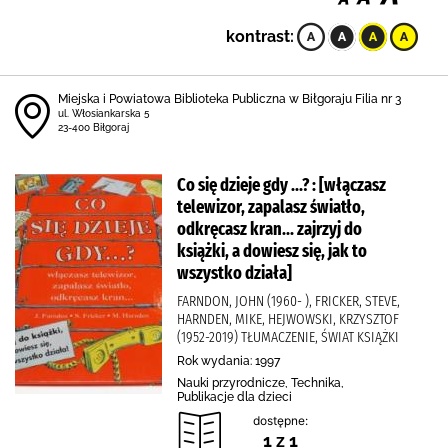
kontrast:
Miejska i Powiatowa Biblioteka Publiczna w Biłgoraju Filia nr 3
ul. Włosiankarska 5
23-400 Biłgoraj
Co się dzieje gdy ...? : [włączasz
telewizor, zapalasz światło,
odkręcasz kran... zajrzyj do
książki, a dowiesz się, jak to
wszystko działa]
FARNDON, JOHN (1960- ), FRICKER, STEVE,
HARNDEN, MIKE, HEJWOWSKI, KRZYSZTOF
(1952-2019) TŁUMACZENIE, ŚWIAT KSIĄŻKI
Rok wydania: 1997
Nauki przyrodnicze, Technika,
Publikacje dla dzieci
dostępne:
1 z 1