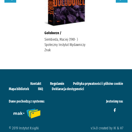
Gołoborze /
Siembieda, Maciej (1961- )
Społeczny Instytut Wydawniczy
Znak
Kontakt
Regulamin
Polityka prywatności i plików cookie
Mapa bibliotek
FAQ
Deklaracja dostępności
Dane pochodzą z systemu:
Jesteśmy na:
© 2019 Instytut Książki
v.1.4.0 created by IK & H7