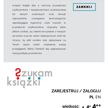
Instytut Książki dba o ochronę prywatności
ZAMKNIJ
użytkowników i bezpieczeństwo przetwarzania
ich danych osobowych oraz stosuje
odpowiednie rozwiązania technologiczne
zapobiegające ingerencji osób trzecich w
prywatność użytkowników. Używamy także
plików cookies, by ułatwić korzystanie z naszych
serwisów oraz do celów statystycznych.Jeśli nie
chcesz, by pliki cookies były zapisywane na
Twoim dysku zmień ustawienia swojej
przeglądarki. Kliknij "Zamknij" aby zaakceptować
naszą politykę prywatności.
ZAREJESTRUJ / ZALOGUJ
PL
EN
wielkość: