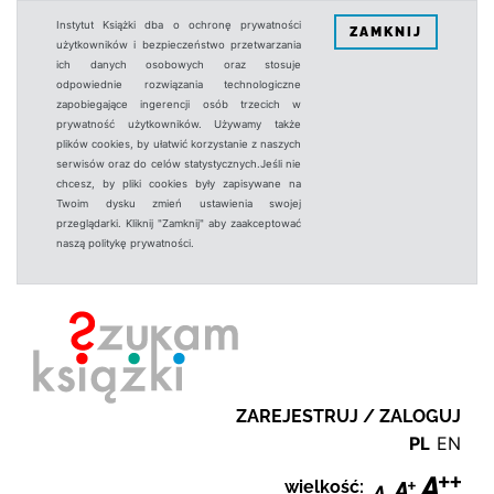
Instytut Książki dba o ochronę prywatności
ZAMKNIJ
użytkowników i bezpieczeństwo przetwarzania
ich danych osobowych oraz stosuje
odpowiednie rozwiązania technologiczne
zapobiegające ingerencji osób trzecich w
prywatność użytkowników. Używamy także
plików cookies, by ułatwić korzystanie z naszych
serwisów oraz do celów statystycznych.Jeśli nie
chcesz, by pliki cookies były zapisywane na
Twoim dysku zmień ustawienia swojej
przeglądarki. Kliknij "Zamknij" aby zaakceptować
naszą politykę prywatności.
ZAREJESTRUJ / ZALOGUJ
PL
EN
wielkość: