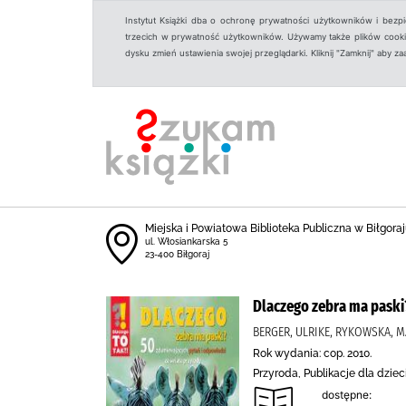
Instytut Książki dba o ochronę prywatności użytkowników i bezp
trzecich w prywatność użytkowników. Używamy także plików cookies
dysku zmień ustawienia swojej przeglądarki. Kliknij "Zamknij" aby z
Miejska i Powiatowa Biblioteka Publiczna w Biłgoraju
ul. Włosiankarska 5
23-400 Biłgoraj
Dlaczego zebra ma paski
BERGER, ULRIKE, RYKOWSKA, 
Rok wydania: cop. 2010.
Przyroda, Publikacje dla dziec
dostępne: