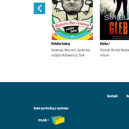
Uwikłana /
Polskie koksy
Gleba /
Sinicka, Alicja (1987- )
Drewniak, Wojciech Społeczny
Śmielak, Michał Wyda
Wydawnictwo Kobiece, Łukasz
Instytut Wydawniczy Znak
Initium
Kierus Sinicka, Alicja (1987- ).
Kontakt
R
Dane pochodzą z systemu: