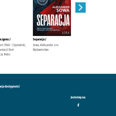
a zgonu /
Separacja /
Zauroczenie /
in (1940- ) Szymański,
Sowa, Aleksander Lira
Mirek, Krystyna (filolożka)
tłumacz) Dom
Wydawnictwo
Wydawnictwo Filia
zy Rebis
acja dostępności
Jesteśmy na: