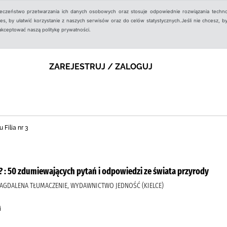
ieczeństwo przetwarzania ich danych osobowych oraz stosuje odpowiednie rozwiązania techno
, by ułatwić korzystanie z naszych serwisów oraz do celów statystycznych.Jeśli nie chcesz, by
aakceptować naszą politykę prywatności.
ZAREJESTRUJ / ZALOGUJ
 Filia nr 3
? : 50 zdumiewających pytań i odpowiedzi ze świata przyrody
MAGDALENA TŁUMACZENIE, WYDAWNICTWO JEDNOŚĆ (KIELCE)
i