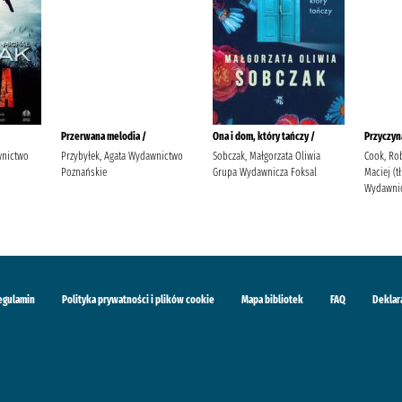
Przerwana melodia /
Ona i dom, który tańczy /
Przyczyn
wnictwo
Przybyłek, Agata Wydawnictwo
Sobczak, Małgorzata Oliwia
Cook, Rob
Poznańskie
Grupa Wydawnicza Foksal
Maciej (
Wydawnic
egulamin
Polityka prywatności i plików cookie
Mapa bibliotek
FAQ
Deklar