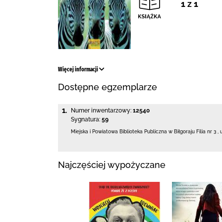
1 z 1
Więcej informacji
Dostępne egzemplarze
1.
Numer inwentarzowy:
12540
Sygnatura:
59
Miejska i Powiatowa Biblioteka Publiczna
w Biłgoraju Filia nr 3
,
Najczęściej wypożyczane