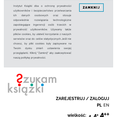
Instytut Książki dba o ochronę prywatności
ZAMKNIJ
użytkowników i bezpieczeństwo przetwarzania
ich danych osobowych oraz stosuje
odpowiednie rozwiązania technologiczne
zapobiegające ingerencji osób trzecich w
prywatność użytkowników. Używamy także
plików cookies, by ułatwić korzystanie z naszych
serwisów oraz do celów statystycznych.Jeśli nie
chcesz, by pliki cookies były zapisywane na
Twoim dysku zmień ustawienia swojej
przeglądarki. Kliknij "Zamknij" aby zaakceptować
naszą politykę prywatności.
ZAREJESTRUJ / ZALOGUJ
PL
EN
wielkość: