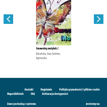
Swawolny motylek /
Barańska, Ewa Golemo,
Agnieszka
Kontakt
Regulamin
Polityka prywatności i plików cookie
Mapa bibliotek
FAQ
Deklaracja dostępności
Dane pochodzą z systemu:
Jesteśmy na: