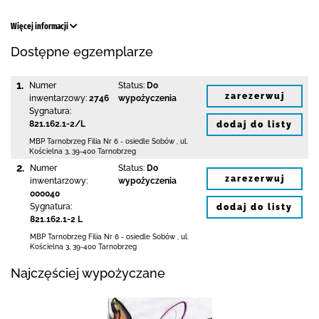
Więcej informacji
Dostępne egzemplarze
1.
Numer
Status:
Do
zarezerwuj
inwentarzowy:
2746
wypożyczenia
Sygnatura:
821.162.1-2/L
dodaj do listy
MBP Tarnobrzeg
Filia Nr 6 - osiedle Sobów
,
ul.
Kościelna 3
,
39-400 Tarnobrzeg
2.
Numer
Status:
Do
zarezerwuj
inwentarzowy:
wypożyczenia
000040
Sygnatura:
dodaj do listy
821.162.1-2 L
MBP Tarnobrzeg
Filia Nr 6 - osiedle Sobów
,
ul.
Kościelna 3
,
39-400 Tarnobrzeg
Najczęściej wypożyczane