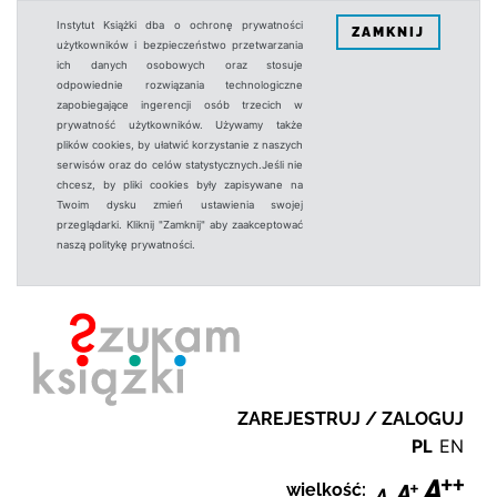
Instytut Książki dba o ochronę prywatności
ZAMKNIJ
użytkowników i bezpieczeństwo przetwarzania
ich danych osobowych oraz stosuje
odpowiednie rozwiązania technologiczne
zapobiegające ingerencji osób trzecich w
prywatność użytkowników. Używamy także
plików cookies, by ułatwić korzystanie z naszych
serwisów oraz do celów statystycznych.Jeśli nie
chcesz, by pliki cookies były zapisywane na
Twoim dysku zmień ustawienia swojej
przeglądarki. Kliknij "Zamknij" aby zaakceptować
naszą politykę prywatności.
ZAREJESTRUJ / ZALOGUJ
PL
EN
wielkość: