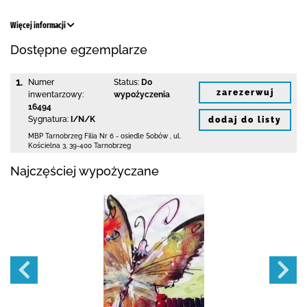
Więcej informacji
Dostępne egzemplarze
1.
Numer
Status:
Do
zarezerwuj
inwentarzowy:
wypożyczenia
16494
Sygnatura:
I/N/K
dodaj do listy
MBP Tarnobrzeg
Filia Nr 6 - osiedle Sobów
,
ul.
Kościelna 3
,
39-400 Tarnobrzeg
Najczęściej wypożyczane