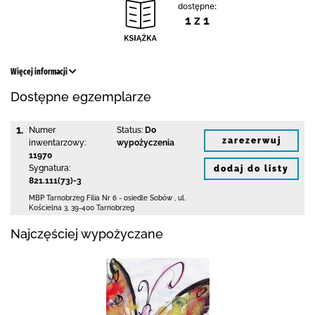
dostępne:
1 z 1
Więcej informacji
Dostępne egzemplarze
1.
Numer
Status:
Do
zarezerwuj
inwentarzowy:
wypożyczenia
11970
Sygnatura:
dodaj do listy
821.111(73)-3
MBP Tarnobrzeg
Filia Nr 6 - osiedle Sobów
,
ul.
Kościelna 3
,
39-400 Tarnobrzeg
Najczęściej wypożyczane