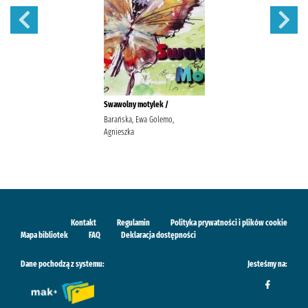
Swawolny motylek /
Barańska, Ewa Golemo,
Agnieszka
Kontakt
Regulamin
Polityka prywatności i plików cookie
Mapa bibliotek
FAQ
Deklaracja dostępności
Dane pochodzą z systemu:
Jesteśmy na: