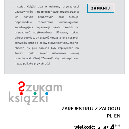
Instytut Książki dba o ochronę prywatności
ZAMKNIJ
użytkowników i bezpieczeństwo przetwarzania
ich danych osobowych oraz stosuje
odpowiednie rozwiązania technologiczne
zapobiegające ingerencji osób trzecich w
prywatność użytkowników. Używamy także
plików cookies, by ułatwić korzystanie z naszych
serwisów oraz do celów statystycznych.Jeśli nie
chcesz, by pliki cookies były zapisywane na
Twoim dysku zmień ustawienia swojej
przeglądarki. Kliknij "Zamknij" aby zaakceptować
naszą politykę prywatności.
ZAREJESTRUJ / ZALOGUJ
PL
EN
wielkość: