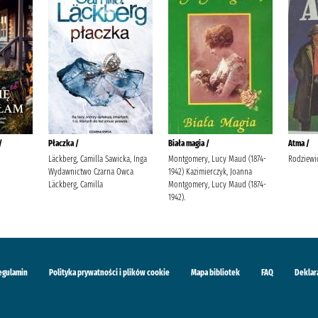
/
Płaczka /
Biała magia /
Atma /
Läckberg, Camilla Sawicka, Inga
Montgomery, Lucy Maud (1874-
Rodziewi
Wydawnictwo Czarna Owca
1942) Kazimierczyk, Joanna
Läckberg, Camilla
Montgomery, Lucy Maud (1874-
1942).
egulamin
Polityka prywatności i plików cookie
Mapa bibliotek
FAQ
Deklar