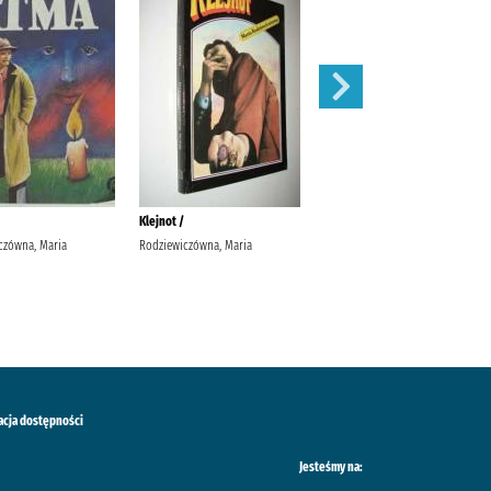
Klejnot /
Ulisses /
czówna, Maria
Rodziewiczówna, Maria
Joyce, James Słomczyński, Maciej
Wydawnictwo Zielona Sowa
acja dostępności
Jesteśmy na: