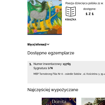
Poezja dziecięca polska 21 w.
dostępne:
1 z 1
Więcej informacji
Dostępne egzemplarze
1.
Numer inwentarzowy:
15765
Sygnatura:
I/N
MBP Tarnobrzeg
Filia Nr 6 - osiedle Sobów
,
ul. Kościelna 3
,
39-
Najczęściej wypożyczane