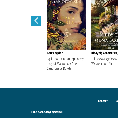
W blasku fleshy /
Córka ognia /
Kiedy cię odnalazłam 
Simpson, Dana Lis, Mateusz
Gąsiorowska, Dorota Społeczny
Zakrzewska, Agnieszka
Story House Egmont Simpson,
Instytut Wydawniczy Znak
Wydawnictwo Filia
Dana
Gąsiorowska, Dorota
Kontakt
R
Dane pochodzą z systemu: