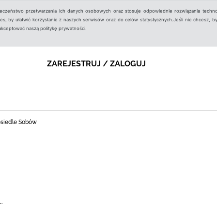
ieczeństwo przetwarzania ich danych osobowych oraz stosuje odpowiednie rozwiązania techno
, by ułatwić korzystanie z naszych serwisów oraz do celów statystycznych.Jeśli nie chcesz, by
aakceptować naszą politykę prywatności.
ZAREJESTRUJ / ZALOGUJ
 osiedle Sobów
L.