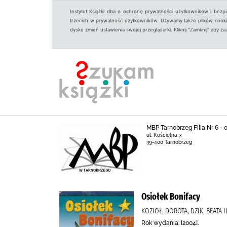
Instytut Książki dba o ochronę prywatności użytkowników i bezp
trzecich w prywatność użytkowników. Używamy także plików cookies
dysku zmień ustawienia swojej przeglądarki. Kliknij "Zamknij" aby z
MBP Tarnobrzeg Filia Nr 6 -
ul. Kościelna 3
39-400 Tarnobrzeg
Osiołek Bonifacy
KOZIOŁ, DOROTA, DZIK, BEATA I
Rok wydania: [2004].