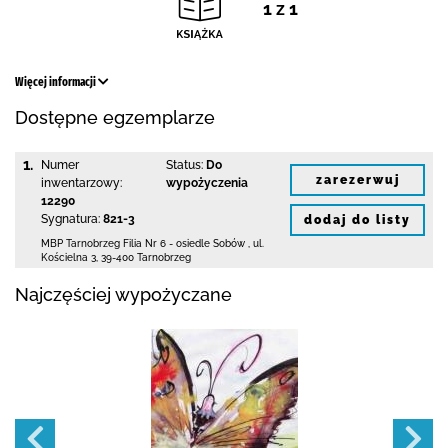
1 z 1
Więcej informacji
Dostępne egzemplarze
1.
Numer
Status:
Do
zarezerwuj
inwentarzowy:
wypożyczenia
12290
Sygnatura:
821-3
dodaj do listy
MBP Tarnobrzeg
Filia Nr 6 - osiedle Sobów
,
ul.
Kościelna 3
,
39-400 Tarnobrzeg
Najczęściej wypożyczane