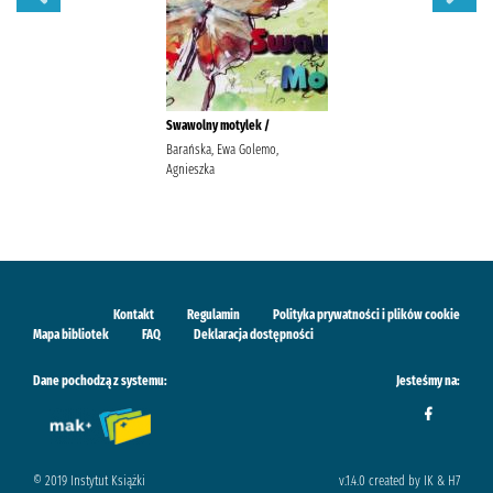
Swawolny motylek /
Barańska, Ewa Golemo,
Agnieszka
Kontakt
Regulamin
Polityka prywatności i plików cookie
Mapa bibliotek
FAQ
Deklaracja dostępności
Dane pochodzą z systemu:
Jesteśmy na:
© 2019 Instytut Książki
v.1.4.0 created by IK & H7