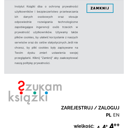
Instytut Książki dba o ochronę prywatności
ZAMKNIJ
użytkowników i bezpieczeństwo przetwarzania
ich danych osobowych oraz stosuje
odpowiednie rozwiązania technologiczne
zapobiegające ingerencji osób trzecich w
prywatność użytkowników. Używamy także
plików cookies, by ułatwić korzystanie z naszych
serwisów oraz do celów statystycznych.Jeśli nie
chcesz, by pliki cookies były zapisywane na
Twoim dysku zmień ustawienia swojej
przeglądarki. Kliknij "Zamknij" aby zaakceptować
naszą politykę prywatności.
ZAREJESTRUJ / ZALOGUJ
PL
EN
wielkość: