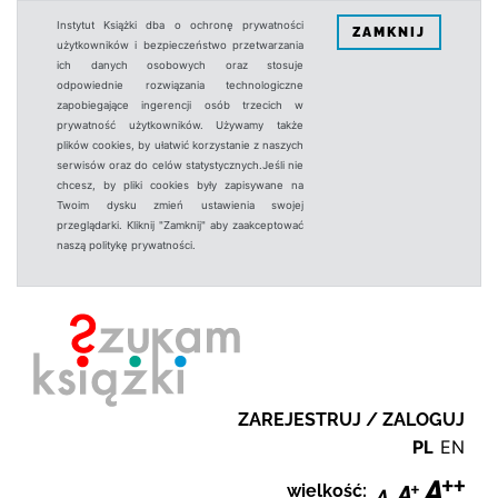
Instytut Książki dba o ochronę prywatności
ZAMKNIJ
użytkowników i bezpieczeństwo przetwarzania
ich danych osobowych oraz stosuje
odpowiednie rozwiązania technologiczne
zapobiegające ingerencji osób trzecich w
prywatność użytkowników. Używamy także
plików cookies, by ułatwić korzystanie z naszych
serwisów oraz do celów statystycznych.Jeśli nie
chcesz, by pliki cookies były zapisywane na
Twoim dysku zmień ustawienia swojej
przeglądarki. Kliknij "Zamknij" aby zaakceptować
naszą politykę prywatności.
ZAREJESTRUJ / ZALOGUJ
PL
EN
wielkość: